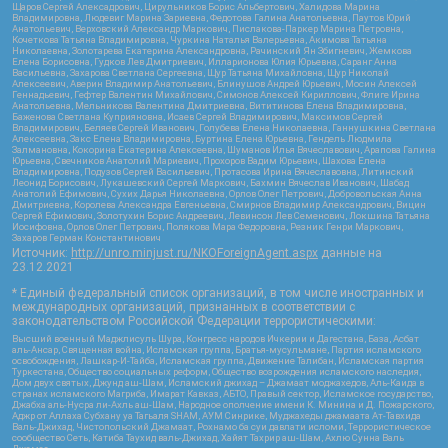
Щаров Сергей Алексадрович, Цирульников Борис Альбертович, Халидова Марина
Владимировна, Людевиг Марина Зариевна, Федотова Галина Анатольевна, Паутов Юрий
Анатольевич, Верховский Александр Маркович, Пислакова-Паркер Марина Петровна,
Кочеткова Татьяна Владимировна, Чуркина Наталья Валерьевна, Акимова Татьяна
Николаевна, Золотарева Екатерина Александровна, Рачинский Ян Збигневич, Жемкова
Елена Борисовна, Гудков Лев Дмитриевич, Илларионова Юлия Юрьевна, Саранг Анна
Васильевна, Захарова Светлана Сергеевна, Щур Татьяна Михайловна, Щур Николай
Алексеевич, Аверин Владимир Анатольевич, Блинушов Андрей Юрьевич, Мосин Алексей
Геннадьевич, Гефтер Валентин Михайлович, Симонов Алексей Кириллович, Флиге Ирина
Анатольевна, Мельникова Валентина Дмитриевна, Вититинова Елена Владимировна,
Баженова Светлана Куприяновна, Исаев Сергей Владимирович, Максимов Сергей
Владимирович, Беляев Сергей Иванович, Голубева Елена Николаевна, Ганнушкина Светлана
Алексеевна, Закс Елена Владимировна, Буртина Елена Юрьевна, Гендель Людмила
Залмановна, Кокорина Екатерина Алексеевна, Шуманов Илья Вячеславович, Арапова Галина
Юрьевна, Свечников Анатолий Мариевич, Прохоров Вадим Юрьевич, Шахова Елена
Владимировна, Подузов Сергей Васильевич, Протасова Ирина Вячеславовна, Литинский
Леонид Борисович, Лукашевский Сергей Маркович, Бахмин Вячеслав Иванович, Шабад
Анатолий Ефимович, Сухих Дарья Николаевна, Орлов Олег Петрович, Добровольская Анна
Дмитриевна, Королева Александра Евгеньевна, Смирнов Владимир Александрович, Вицин
Сергей Ефимович, Золотухин Борис Андреевич, Левинсон Лев Семенович, Локшина Татьяна
Иосифовна, Орлов Олег Петрович, Полякова Мара Федоровна, Резник Генри Маркович,
Захаров Герман Константинович
Источник:
http://unro.minjust.ru/NKOForeignAgent.aspx
данные на
23.12.2021
* Единый федеральный список организаций, в том числе иностранных и
международных организаций, признанных в соответствии с
законодательством Российской Федерации террористическими:
Высший военный Маджлисуль Шура, Конгресс народов Ичкерии и Дагестана, База, Асбат
аль-Ансар, Священная война, Исламская группа, Братья-мусульмане, Партия исламского
освобождения, Лашкар-И-Тайба, Исламская группа, Движение Талибан, Исламская партия
Туркестана, Общество социальных реформ, Общество возрождения исламского наследия,
Дом двух святых, Джунд аш-Шам, Исламский джихад – Джамаат моджахедов, Аль-Каида в
странах исламского Магриба, Имарат Кавказ, АБТО, Правый сектор, Исламское государство,
Джабха аль-Нусра ли-Ахль аш-Шам, Народное ополчение имени К. Минина и Д. Пожарского,
Аджр от Аллаха Субхану уа Тагьаля SHAM, АУМ Синрике, Муджахеды джамаата Ат-Тавхида
Валь-Джихад, Чистопольский Джамаат, Рохнамо ба суи давлати исломи, Террористическое
сообщество Сеть, Катиба Таухид валь-Джихад, Хайят Тахрир аш-Шам, Ахлю Сунна Валь