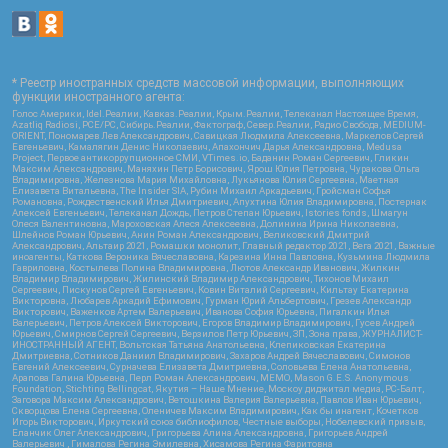
* Реестр иностранных средств массовой информации, выполняющих
функции иностранного агента:
Голос Америки, Idel.Реалии, Кавказ.Реалии, Крым.Реалии, Телеканал Настоящее Время,
Azatliq Radiosi, PCE/PC, Сибирь.Реалии, Фактограф, Север.Реалии, Радио Свобода, MEDIUM-
ORIENT, Пономарев Лев Александрович, Савицкая Людмила Алексеевна, Маркелов Сергей
Евгеньевич, Камалягин Денис Николаевич, Апахончич Дарья Александровна, Medusa
Project, Первое антикоррупционное СМИ, VTimes.io, Баданин Роман Сергеевич, Гликин
Максим Александрович, Маняхин Петр Борисович, Ярош Юлия Петровна, Чуракова Ольга
Владимировна, Железнова Мария Михайловна, Лукьянова Юлия Сергеевна, Маетная
Елизавета Витальевна, The Insider SIA, Рубин Михаил Аркадьевич, Гройсман Софья
Романовна, Рождественский Илья Дмитриевич, Апухтина Юлия Владимировна, Постернак
Алексей Евгеньевич, Телеканал Дождь, Петров Степан Юрьевич, Istories fonds, Шмагун
Олеся Валентиновна, Мароховская Алеся Алексеевна, Долинина Ирина Николаевна,
Шлейнов Роман Юрьевич, Анин Роман Александрович, Великовский Дмитрий
Александрович, Альтаир 2021, Ромашки монолит, Главный редактор 2021, Вега 2021, Важные
иноагенты, Каткова Вероника Вячеславовна, Карезина Инна Павловна, Кузьмина Людмила
Гавриловна, Костылева Полина Владимировна, Лютов Александр Иванович, Жилкин
Владимир Владимирович, Жилинский Владимир Александрович, Тихонов Михаил
Сергеевич, Пискунов Сергей Евгеньевич, Ковин Виталий Сергеевич, Кильтау Екатерина
Викторовна, Любарев Аркадий Ефимович, Гурман Юрий Альбертович, Грезев Александр
Викторович, Важенков Артем Валерьевич, Иванова София Юрьевна, Пигалкин Илья
Валерьевич, Петров Алексей Викторович, Егоров Владимир Владимирович, Гусев Андрей
Юрьевич, Смирнов Сергей Сергеевич, Верзилов Петр Юрьевич, ЗП, Зона права, ЖУРНАЛИСТ-
ИНОСТРАННЫЙ АГЕНТ, Вольтская Татьяна Анатольевна, Клепиковская Екатерина
Дмитриевна, Сотников Даниил Владимирович, Захаров Андрей Вячеславович, Симонов
Евгений Алексеевич, Сурначева Елизавета Дмитриевна, Соловьева Елена Анатольевна,
Арапова Галина Юрьевна, Перл Роман Александрович, МЕМО, Mason G.E.S. Anonymous
Foundation, Stichting Bellingcat, Якутия – Наше Мнение, Москоу диджитал медиа, РС-Балт,
Заговора Максим Александрович, Ветошкина Валерия Валерьевна, Павлов Иван Юрьевич,
Скворцова Елена Сергеевна, Оленичев Максим Владимирович, Как бы инагент, Кочетков
Игорь Викторович, Иркутский союз библиофилов, Честные выборы, Нобелевский призыв,
Еланчик Олег Александрович, Григорьева Алина Александровна, Григорьев Андрей
Валерьевич , Гималова Регина Эмилевна, Хисамова Регина Фаритовна