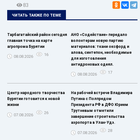
83
ЧИТАТЬ ТАКЖЕ ПО ТЕМЕ
Тарбагатайский район сегодня
АНО «Содействие» передало
главная точка на карте
волонтерам новую партию
агропрома Бурятии
материалов: ткани оксфорд и
алова, синтепон, необходимые
16
08.08.2026
для изготовления
антидроновых одеял.
17
08.08.2026
Центр народного творчества
На рабочей встрече Владимира
Бурятии готовится к новой
Путина с Полпредом
жизни
Президента РФ в ДФО Юрием
Трутневым отметили
26
07.08.2026
завершение строительства
аэропорта в Улан-Удэ.
28
07.08.2026