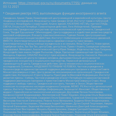
Источник:
https://minjust.gov.ru/ru/documents/7755/
данные на
03.12.2021
* Сведения реестра НКО, выполняющих функции иностранного агента:
Гражданин.Армия.Право, Нижегородский центр немецкой и европейской культуры, Центр
гендерных исследований, Фонд защиты прав граждан Штаб, Институт права и публичной
политики, Фонд борьбы с коррупцией, Альянс врачей, НАСИЛИЮ.НЕТ, Мы против СПИДа,
СВЕЧА, Открытый Петербург, Гуманитарное действие, Лига Избирателей, Правовая
инициатива, Гражданская инициатива против экологической преступности, Гражданский
Союз, "Хасдей Ерушалаим" (Милосердие), Центр поддержки и содействия развитию средств
массовой информации, В защиту прав заключенных, Горячая Линия, Центр социально-
информационных инициатив Действие, Институт глобализации и социальных движений,
ВМЕСТЕ, Благотворительный фонд охраны здоровья и защиты прав граждан,
Благотворительный фонд помощи осужденным и их семьям, Фонд Тольятти, Новое время,
Серебряная тайга, Так-Так-Так, центр Сова, центр Анна, Проект Апрель, Самарская губерния,
Эра здоровья, Мемориал, Аналитический Центр Юрия Левады, Издательство Парк Гагарина,
Фонд содействия имени Андрея Рылькова, Сфера, Уральская правозащитная группа,
Женщины Евразии, СИБАЛЬТ, Институт прав человека, Фонд защиты гласности, Российский
исследовательский центр по правам человека, Дальневосточный центр развития
гражданских инициатив и социального партнерства, Пермский региональный
правозащитный центр, Гражданское действие, Центр независимых социологических
исследований, Сутяжник, АКАДЕМИЯ ПО ПРАВАМ ЧЕЛОВЕКА, Частное учреждение в
Калининграде по административной поддержке реализации программ и проектов Совета
Министров северных стран, Центр развития некоммерческих организаций, Гражданское
содействие, Интернешнл-Р, Центр Защиты Прав Средств Массовой Информации, Институт
развития прессы - Сибирь, Частное учреждение в Санкт-Петербурге по административной
поддержке реализации программ и проектов Совета Министров Северных Стран, Фонд
поддержки свободы прессы, Гражданский контроль, Человек и Закон, Общественная
комиссия по сохранению наследия академика Сахарова, МЕМО. РУ, Институт региональной
прессы, Институт Развития Свободы Информации, Экозащита!-Женсовет, Общественный
вердикт, Евразийская антимонопольная ассоциация, Дзугкоева Регина Николаевна,
Кривенко Сергей Владимирович, Милославский Павел Юрьевич, Шнырова Ольга Вадимовна,
Чанышева Лилия Айратовна, Сидорович Ольга Борисовна, Туровский Александр Алексеевич,
Васильева Анастасия Евгеньевна, Ривина Анна Валерьевна, Бурдина Юлия Владимировна,
Бойко Анатолий Николаевич, Пивоваров Андрей Сергеевич, Дугин Сергей Георгиевич, Аверин
Виталий Евгеньевич, Барахоев Магомед Бекханович, Шевченко Дмитрий Александрович,
Шарипков Олег Викторович, Мошель Ирина Ароновна, Шведов Григорий Сергеевич,
Пономарев Лев Александрович, Созаев Валерий Валерьевич, Каргалицкий Борис Юльевич,
Исакова Ирина Александровна, Исламов Тимур Рифгатович, Романова Ольга Евгеньевна,