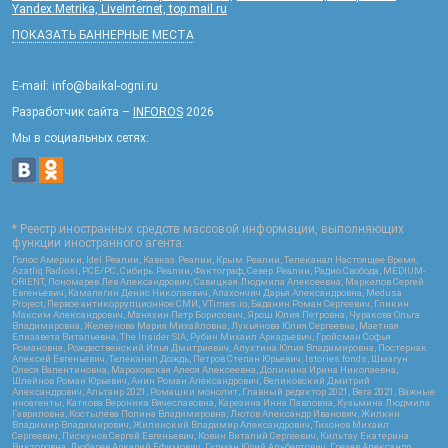
Yandex.Metrika, LiveInternet, top.mail.ru
ПОКАЗАТЬ БАННЕРНЫЕ МЕСТА
E-mail: info@baikal-ogni.ru
Разработчик сайта –
INFOROS
2026
Мы в социальных сетях:
* Реестр иностранных средств массовой информации, выполняющих
функции иностранного агента:
Голос Америки, Idel.Реалии, Кавказ.Реалии, Крым.Реалии, Телеканал Настоящее Время,
Azatliq Radiosi, PCE/PC, Сибирь.Реалии, Фактограф, Север.Реалии, Радио Свобода, MEDIUM-
ORIENT, Пономарев Лев Александрович, Савицкая Людмила Алексеевна, Маркелов Сергей
Евгеньевич, Камалягин Денис Николаевич, Апахончич Дарья Александровна, Medusa
Project, Первое антикоррупционное СМИ, VTimes.io, Баданин Роман Сергеевич, Гликин
Максим Александрович, Маняхин Петр Борисович, Ярош Юлия Петровна, Чуракова Ольга
Владимировна, Железнова Мария Михайловна, Лукьянова Юлия Сергеевна, Маетная
Елизавета Витальевна, The Insider SIA, Рубин Михаил Аркадьевич, Гройсман Софья
Романовна, Рождественский Илья Дмитриевич, Апухтина Юлия Владимировна, Постернак
Алексей Евгеньевич, Телеканал Дождь, Петров Степан Юрьевич, Istories fonds, Шмагун
Олеся Валентиновна, Мароховская Алеся Алексеевна, Долинина Ирина Николаевна,
Шлейнов Роман Юрьевич, Анин Роман Александрович, Великовский Дмитрий
Александрович, Альтаир 2021, Ромашки монолит, Главный редактор 2021, Вега 2021, Важные
иноагенты, Каткова Вероника Вячеславовна, Карезина Инна Павловна, Кузьмина Людмила
Гавриловна, Костылева Полина Владимировна, Лютов Александр Иванович, Жилкин
Владимир Владимирович, Жилинский Владимир Александрович, Тихонов Михаил
Сергеевич, Пискунов Сергей Евгеньевич, Ковин Виталий Сергеевич, Кильтау Екатерина
Викторовна, Любарев Аркадий Ефимович, Гурман Юрий Альбертович, Грезев Александр