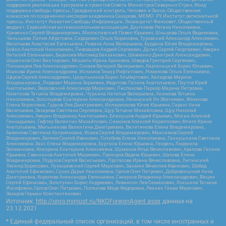
поддержке реализации программ и проектов Совета Министров Северных Стран, Фонд
поддержки свободы прессы, Гражданский контроль, Человек и Закон, Общественная
комиссия по сохранению наследия академика Сахарова, МЕМО. РУ, Институт региональной
прессы, Институт Развития Свободы Информации, Экозащита!-Женсовет, Общественный
вердикт, Евразийская антимонопольная ассоциация, Дзугкоева Регина Николаевна,
Кривенко Сергей Владимирович, Милославский Павел Юрьевич, Шнырова Ольга Вадимовна,
Чанышева Лилия Айратовна, Сидорович Ольга Борисовна, Туровский Александр Алексеевич,
Васильева Анастасия Евгеньевна, Ривина Анна Валерьевна, Бурдина Юлия Владимировна,
Бойко Анатолий Николаевич, Пивоваров Андрей Сергеевич, Дугин Сергей Георгиевич, Аверин
Виталий Евгеньевич, Барахоев Магомед Бекханович, Шевченко Дмитрий Александрович,
Шарипков Олег Викторович, Мошель Ирина Ароновна, Шведов Григорий Сергеевич,
Пономарев Лев Александрович, Созаев Валерий Валерьевич, Каргалицкий Борис Юльевич,
Исакова Ирина Александровна, Исламов Тимур Рифгатович, Романова Ольга Евгеньевна,
Щаров Сергей Алексадрович, Цирульников Борис Альбертович, Халидова Марина
Владимировна, Людевиг Марина Зариевна, Федотова Галина Анатольевна, Паутов Юрий
Анатольевич, Верховский Александр Маркович, Пислакова-Паркер Марина Петровна,
Кочеткова Татьяна Владимировна, Чуркина Наталья Валерьевна, Акимова Татьяна
Николаевна, Золотарева Екатерина Александровна, Рачинский Ян Збигневич, Жемкова
Елена Борисовна, Гудков Лев Дмитриевич, Илларионова Юлия Юрьевна, Саранг Анна
Васильевна, Захарова Светлана Сергеевна, Щур Татьяна Михайловна, Щур Николай
Алексеевич, Аверин Владимир Анатольевич, Блинушов Андрей Юрьевич, Мосин Алексей
Геннадьевич, Гефтер Валентин Михайлович, Симонов Алексей Кириллович, Флиге Ирина
Анатольевна, Мельникова Валентина Дмитриевна, Вититинова Елена Владимировна,
Баженова Светлана Куприяновна, Исаев Сергей Владимирович, Максимов Сергей
Владимирович, Беляев Сергей Иванович, Голубева Елена Николаевна, Ганнушкина Светлана
Алексеевна, Закс Елена Владимировна, Буртина Елена Юрьевна, Гендель Людмила
Залмановна, Кокорина Екатерина Алексеевна, Шуманов Илья Вячеславович, Арапова Галина
Юрьевна, Свечников Анатолий Мариевич, Прохоров Вадим Юрьевич, Шахова Елена
Владимировна, Подузов Сергей Васильевич, Протасова Ирина Вячеславовна, Литинский
Леонид Борисович, Лукашевский Сергей Маркович, Бахмин Вячеслав Иванович, Шабад
Анатолий Ефимович, Сухих Дарья Николаевна, Орлов Олег Петрович, Добровольская Анна
Дмитриевна, Королева Александра Евгеньевна, Смирнов Владимир Александрович, Вицин
Сергей Ефимович, Золотухин Борис Андреевич, Левинсон Лев Семенович, Локшина Татьяна
Иосифовна, Орлов Олег Петрович, Полякова Мара Федоровна, Резник Генри Маркович,
Захаров Герман Константинович
Источник:
http://unro.minjust.ru/NKOForeignAgent.aspx
данные на
23.12.2021
* Единый федеральный список организаций, в том числе иностранных и