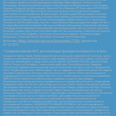
Викторович, Важенков Артем Валерьевич, Иванова София Юрьевна, Пигалкин Илья
Валерьевич, Петров Алексей Викторович, Егоров Владимир Владимирович, Гусев Андрей
Юрьевич, Смирнов Сергей Сергеевич, Верзилов Петр Юрьевич, ЗП, Зона права, ЖУРНАЛИСТ-
ИНОСТРАННЫЙ АГЕНТ, Вольтская Татьяна Анатольевна, Клепиковская Екатерина
Дмитриевна, Сотников Даниил Владимирович, Захаров Андрей Вячеславович, Симонов
Евгений Алексеевич, Сурначева Елизавета Дмитриевна, Соловьева Елена Анатольевна,
Арапова Галина Юрьевна, Перл Роман Александрович, МЕМО, Mason G.E.S. Anonymous
Foundation, Stichting Bellingcat, Якутия – Наше Мнение, Москоу диджитал медиа, РС-Балт,
Заговора Максим Александрович, Ветошкина Валерия Валерьевна, Павлов Иван Юрьевич,
Скворцова Елена Сергеевна, Оленичев Максим Владимирович, Как бы инагент, Кочетков
Игорь Викторович, Иркутский союз библиофилов, Честные выборы, Нобелевский призыв,
Еланчик Олег Александрович, Григорьева Алина Александровна, Григорьев Андрей
Валерьевич , Гималова Регина Эмилевна, Хисамова Регина Фаритовна
Источник:
https://minjust.gov.ru/ru/documents/7755/
данные на
03.12.2021
* Сведения реестра НКО, выполняющих функции иностранного агента:
Гражданин.Армия.Право, Нижегородский центр немецкой и европейской культуры, Центр
гендерных исследований, Фонд защиты прав граждан Штаб, Институт права и публичной
политики, Фонд борьбы с коррупцией, Альянс врачей, НАСИЛИЮ.НЕТ, Мы против СПИДа,
СВЕЧА, Открытый Петербург, Гуманитарное действие, Лига Избирателей, Правовая
инициатива, Гражданская инициатива против экологической преступности, Гражданский
Союз, "Хасдей Ерушалаим" (Милосердие), Центр поддержки и содействия развитию средств
массовой информации, В защиту прав заключенных, Горячая Линия, Центр социально-
информационных инициатив Действие, Институт глобализации и социальных движений,
ВМЕСТЕ, Благотворительный фонд охраны здоровья и защиты прав граждан,
Благотворительный фонд помощи осужденным и их семьям, Фонд Тольятти, Новое время,
Серебряная тайга, Так-Так-Так, центр Сова, центр Анна, Проект Апрель, Самарская губерния,
Эра здоровья, Мемориал, Аналитический Центр Юрия Левады, Издательство Парк Гагарина,
Фонд содействия имени Андрея Рылькова, Сфера, Уральская правозащитная группа,
Женщины Евразии, СИБАЛЬТ, Институт прав человека, Фонд защиты гласности, Российский
исследовательский центр по правам человека, Дальневосточный центр развития
гражданских инициатив и социального партнерства, Пермский региональный
правозащитный центр, Гражданское действие, Центр независимых социологических
исследований, Сутяжник, АКАДЕМИЯ ПО ПРАВАМ ЧЕЛОВЕКА, Частное учреждение в
Калининграде по административной поддержке реализации программ и проектов Совета
Министров северных стран, Центр развития некоммерческих организаций, Гражданское
содействие, Интернешнл-Р, Центр Защиты Прав Средств Массовой Информации, Институт
развития прессы - Сибирь, Частное учреждение в Санкт-Петербурге по административной