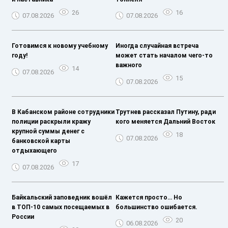
26
16
07.08.2026
07.08.2026
Готовимся к новому учебному
Иногда случайная встреча
году!
может стать началом чего-то
важного
14
07.08.2026
15
07.08.2026
В Кабанском районе сотрудники
Трутнев рассказал Путину, ради
полиции раскрыли кражу
кого меняется Дальний Восток
крупной суммы денег с
18
07.08.2026
банковской карты
отдыхающего
17
07.08.2026
Байкальский заповедник вошёл
Кажется просто… Но
в ТОП-10 самых посещаемых в
большинство ошибается.
России
20
06.08.2026