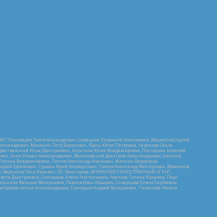
RIENT, Пономарев Лев Александрович, Савицкая Людмила Алексеевна, Маркелов Сергей
лександрович, Маняхин Петр Борисович, Ярош Юлия Петровна, Чуракова Ольга
ождественский Илья Дмитриевич, Апухтина Юлия Владимировна, Постернак Алексей
ьевич, Анин Роман Александрович, Великовский Дмитрий Александрович, Альтаир
ва Полина Владимировна, Лютов Александр Иванович, Жилкин Владимир
кадий Ефимович, Гурман Юрий Альбертович, Грезев Александр Викторович, Важенков
ич, Верзилов Петр Юрьевич, ЗП, Зона права, ЖУРНАЛИСТ-ИНОСТРАННЫЙ АГЕНТ,
вета Дмитриевна, Соловьева Елена Анатольевна, Арапова Галина Юрьевна, Перл
тошкина Валерия Валерьевна, Павлов Иван Юрьевич, Скворцова Елена Сергеевна,
горьева Алина Александровна, Григорьев Андрей Валерьевич , Гималова Регина