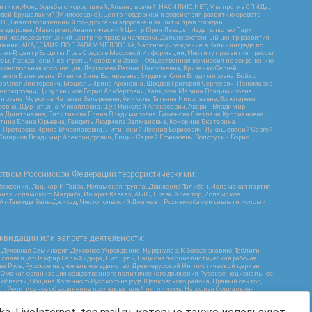
итики, Фонд борьбы с коррупцией, Альянс врачей, НАСИЛИЮ.НЕТ, Мы против СПИДа,
сдей Ерушалаим" (Милосердие), Центр поддержки и содействия развитию средств
Е, Благотворительный фонд охраны здоровья и защиты прав граждан,
Эра здоровья, Мемориал, Аналитический Центр Юрия Левады, Издательство Парк
кий исследовательский центр по правам человека, Дальневосточный центр развития
утяжник, АКАДЕМИЯ ПО ПРАВАМ ЧЕЛОВЕКА, Частное учреждение в Калининграде по
шнл-Р, Центр Защиты Прав Средств Массовой Информации, Институт развития прессы
ссы, Гражданский контроль, Человек и Закон, Общественная комиссия по сохранению
монопольная ассоциация, Дзугкоева Регина Николаевна, Кривенко Сергей
асия Евгеньевна, Ривина Анна Валерьевна, Бурдина Юлия Владимировна, Бойко
ов Олег Викторович, Мошель Ирина Ароновна, Шведов Григорий Сергеевич, Пономарев
лексадрович, Цирульников Борис Альбертович, Халидова Марина Владимировна,
ировна, Чуркина Наталья Валерьевна, Акимова Татьяна Николаевна, Золотарева
геевна, Щур Татьяна Михайловна, Щур Николай Алексеевич, Аверин Владимир
а Дмитриевна, Вититинова Елена Владимировна, Баженова Светлана Куприяновна,
ртина Елена Юрьевна, Гендель Людмила Залмановна, Кокорина Екатерина
ч, Протасова Ирина Вячеславовна, Литинский Леонид Борисович, Лукашевский Сергей
, Смирнов Владимир Александрович, Вицин Сергей Ефимович, Золотухин Борис
ством Российской Федерации террористическими:
бождения, Лашкар-И-Тайба, Исламская группа, Движение Талибан, Исламская партия
нах исламского Магриба, Имарат Кавказ, АБТО, Правый сектор, Исламское
 Ат-Тавхида Валь-Джихад, Чистопольский Джамаат, Рохнамо ба суи давлати исломи,
квидации или запрете деятельности:
 Духовная Семинария Духовное Учреждение, Нурджулар, К Богодержавию, Таблиги
славян, Ат-Такфир Валь-Хиджра, Пит Буль, Национал-социалистическая рабочая
ва Русь, Русское национальное единство, Древнерусской Инглистической церкви
, Омская организация общественного политического движения Русское национальное
бласти, Община Коренного Русского народа Щелковского района, Правый сектор,
ion, Религиозное объединение последователей инглиизма, Народная Социальная
Я, Меджлис крымскотатарского народа, Рубеж Севера, ТОЙС, О противодействии
Г, Курсом Правды и Единения, Каракольская инициативная группа, Автоград Крю,
ь Дафа, Иртыш Ultras, Русский Патриотический клуб-Новокузнецк/РПК, Сибирский