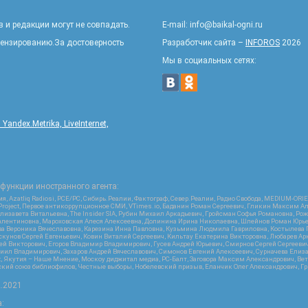
 и редакции могут не совпадать.
E-mail: info@baikal-ogni.ru
цензированию.За достоверность
Разработчик сайта –
INFOROS
2026
Мы в социальных сетях:
ndex.Metrika, LiveInternet,
функции иностранного агента:
я, Azatliq Radiosi, PCE/PC, Сибирь.Реалии, Фактограф, Север.Реалии, Радио Свобода, MEDIUM-O
roject, Первое антикоррупционное СМИ, VTimes.io, Баданин Роман Сергеевич, Гликин Максим А
изавета Витальевна, The Insider SIA, Рубин Михаил Аркадьевич, Гройсман Софья Романовна, Р
ся Валентиновна, Мароховская Алеся Алексеевна, Долинина Ирина Николаевна, Шлейнов Роман Юр
кова Вероника Вячеславовна, Карезина Инна Павловна, Кузьмина Людмила Гавриловна, Костыле
унов Сергей Евгеньевич, Ковин Виталий Сергеевич, Кильтау Екатерина Викторовна, Любарев Ар
сей Викторович, Егоров Владимир Владимирович, Гусев Андрей Юрьевич, Смирнов Сергей Сергеев
ил Владимирович, Захаров Андрей Вячеславович, Симонов Евгений Алексеевич, Сурначева Елиза
at, Якутия – Наше Мнение, Москоу диджитал медиа, РС-Балт, Заговора Максим Александрович, Ве
кий союз библиофилов, Честные выборы, Нобелевский призыв, Еланчик Олег Александрович, Гри
2.2021
: