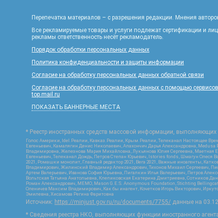
Перепечатка материалов – с разрешения редакции. Мнения авторов
Все рекламируемые товары и услуги подлежат сертификации и ли
рекламы ответственность несёт рекламодатель.
Порядок обработки персональных данных
Политика конфиденциальности и защиты информации
Согласие на обработку персональных данных обратной связи
Согласие на обработку персональных данных с помощью сервисов Ya
top.mail.ru
ПОКАЗАТЬ БАННЕРНЫЕ МЕСТА
* Реестр иностранных средств массовой информации, выполняющих 
Голос Америки, Idel.Реалии, Кавказ.Реалии, Крым.Реалии, Телеканал Настоящее Врем
Евгеньевич, Камалягин Денис Николаевич, Апахончич Дарья Александровна, Medusa P
Владимировна, Железнова Мария Михайловна, Лукьянова Юлия Сергеевна, Маетная Ел
Евгеньевич, Телеканал Дождь, Петров Степан Юрьевич, Istories fonds, Шмагун Оле
2021, Ромашки монолит, Главный редактор 2021, Вега 2021, Важные иноагенты, Кат
Владимирович, Жилинский Владимир Александрович, Тихонов Михаил Сергеевич, Писк
Артем Валерьевич, Иванова София Юрьевна, Пигалкин Илья Валерьевич, Петров Алек
Вольтская Татьяна Анатольевна, Клепиковская Екатерина Дмитриевна, Сотников Дани
Роман Александрович, МЕМО, Mason G.E.S. Anonymous Foundation, Stichting Bellingc
Оленичев Максим Владимирович, Как бы инагент, Кочетков Игорь Викторович, Иркутс
Эмилевна, Хисамова Регина Фаритовна
Источник:
https://minjust.gov.ru/ru/documents/7755/
данные на
03.1
* Сведения реестра НКО, выполняющих функции иностранного агента