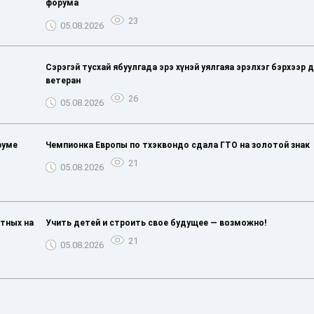
форума
23
05.08.2026
Сэрэгэй тусхай ябуулгада эрэ хүнэй уялгаяа эрэлхэг бэрхээр 
ветеран
26
05.08.2026
руме
Чемпионка Европы по тхэквондо сдала ГТО на золотой знак
21
05.08.2026
тных на
Учить детей и строить свое будущее — возможно!
21
05.08.2026