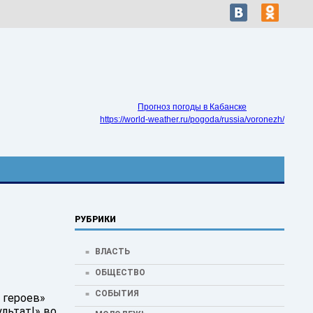
Прогноз погоды в Кабанске
https://world-weather.ru/pogoda/russia/voronezh/
РУБРИКИ
ВЛАСТЬ
ОБЩЕСТВО
СОБЫТИЯ
 героев»
льтат!» во