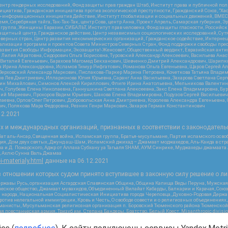
нтр гендерных исследований, Фонд защиты прав граждан Штаб, Институт права и публичной пол
нициатива, Гражданская инициатива против экологической преступности, Гражданский Союз, "Ха
о-информационных инициатив Действие, Институт глобализации и социальных движений, ВМЕСТ
, Серебряная тайга, Так-Так-Так, центр Сова, центр Анна, Проект Апрель, Самарская губерния, 
 группа, Женщины Евразии, СИБАЛЬТ, Институт прав человека, Фонд защиты гласности, Российс
защитный центр, Гражданское действие, Центр независимых социологических исследований, С
верных стран, Центр развития некоммерческих организаций, Гражданское содействие, Интерне
реализации программ и проектов Совета Министров Северных Стран, Фонд поддержки свободы пре
Развития Свободы Информации, Экозащита!-Женсовет, Общественный вердикт, Евразийская анти
лия Айратовна, Сидорович Ольга Борисовна, Туровский Александр Алексеевич, Васильева Анаст
н Виталий Евгеньевич, Барахоев Магомед Бекханович, Шевченко Дмитрий Александрович, Шарипк
а Ирина Александровна, Исламов Тимур Рифгатович, Романова Ольга Евгеньевна, Щаров Сергей А
Верховский Александр Маркович, Пислакова-Паркер Марина Петровна, Кочеткова Татьяна Владим
в Лев Дмитриевич, Илларионова Юлия Юрьевна, Саранг Анна Васильевна, Захарова Светлана Сер
тин Михайлович, Симонов Алексей Кириллович, Флиге Ирина Анатольевна, Мельникова Валентин
ч, Голубева Елена Николаевна, Ганнушкина Светлана Алексеевна, Закс Елена Владимировна, Бу
лий Мариевич, Прохоров Вадим Юрьевич, Шахова Елена Владимировна, Подузов Сергей Васильеви
аевна, Орлов Олег Петрович, Добровольская Анна Дмитриевна, Королева Александра Евгеньевна
ич, Полякова Мара Федоровна, Резник Генри Маркович, Захаров Герман Константинович
12.2021
ых и международных организаций, признанных в соответствии с законодатель
ат аль-Ансар, Священная война, Исламская группа, Братья-мусульмане, Партия исламского осво
ия, Дом двух святых, Джунд аш-Шам, Исламский джихад – Джамаат моджахедов, Аль-Каида в стра
а и Д. Пожарского, Аджр от Аллаха Субхану уа Тагьаля SHAM, АУМ Синрике, Муджахеды джамаата
м, Ахлю Сунна Валь Джамаа
-i-materialy.html
данные на
06.12.2021
 отношении которых судом принято вступившее в законную силу решение о ли
ержавы Русь, организация Асгардская Славянская Община, Община Капища Веды Перуна, Мужская
еское общество, Джамаат мувахидов, Объединенный Вилайат Кабарды, Балкарии и Карачая, Союз 
и народа, Национальная Социалистическая Инициатива города Череповца, Духовно-Родовая Держа
тив нелегальной иммиграции, Кровь и Честь, О свободе совести и о религиозных объединениях
хманисты, Мусульманская религиозная организация п. Боровский Тюменского района Тюменской о
 повстанческая армия, Тризуб им. Степана Бандеры, Братство, Белый Крест, Misanthropic divis
ое объединение Атака, Мечеть Мирмамеда, Община Коренного Русского народа г. Астрахани, ВОЛ
жией Матери Державная, Сектор 16, Независимость, Фирма, Молодежная правозащитная группа МП
я республика Русь, Арестантское уголовное единство, Башкорт, Нация и свобода, W.H.С., Фалун