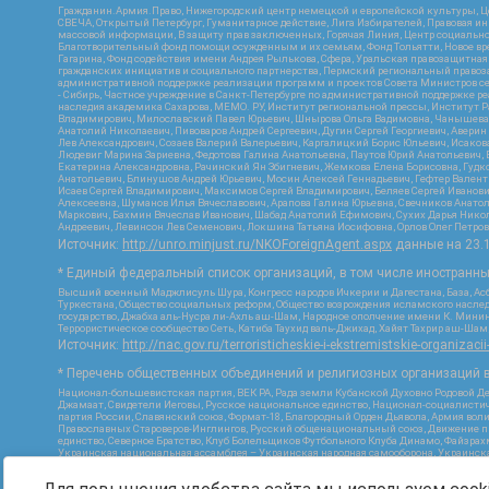
Гражданин.Армия.Право, Нижегородский центр немецкой и европейской культуры, Це
СВЕЧА, Открытый Петербург, Гуманитарное действие, Лига Избирателей, Правовая и
массовой информации, В защиту прав заключенных, Горячая Линия, Центр социальн
Благотворительный фонд помощи осужденным и их семьям, Фонд Тольятти, Новое время
Гагарина, Фонд содействия имени Андрея Рылькова, Сфера, Уральская правозащитная
гражданских инициатив и социального партнерства, Пермский региональный право
административной поддержке реализации программ и проектов Совета Министров се
- Сибирь, Частное учреждение в Санкт-Петербурге по административной поддержке 
наследия академика Сахарова, МЕМО. РУ, Институт региональной прессы, Институт 
Владимирович, Милославский Павел Юрьевич, Шнырова Ольга Вадимовна, Чанышева Ли
Анатолий Николаевич, Пивоваров Андрей Сергеевич, Дугин Сергей Георгиевич, Авери
Лев Александрович, Созаев Валерий Валерьевич, Каргалицкий Борис Юльевич, Исаков
Людевиг Марина Зариевна, Федотова Галина Анатольевна, Паутов Юрий Анатольевич, 
Екатерина Александровна, Рачинский Ян Збигневич, Жемкова Елена Борисовна, Гудко
Анатольевич, Блинушов Андрей Юрьевич, Мосин Алексей Геннадьевич, Гефтер Вален
Исаев Сергей Владимирович, Максимов Сергей Владимирович, Беляев Сергей Иванови
Алексеевна, Шуманов Илья Вячеславович, Арапова Галина Юрьевна, Свечников Анато
Маркович, Бахмин Вячеслав Иванович, Шабад Анатолий Ефимович, Сухих Дарья Никол
Андреевич, Левинсон Лев Семенович, Локшина Татьяна Иосифовна, Орлов Олег Петров
Источник:
http://unro.minjust.ru/NKOForeignAgent.aspx
данные на
23.
* Единый федеральный список организаций, в том числе иностранн
Высший военный Маджлисуль Шура, Конгресс народов Ичкерии и Дагестана, База, Асб
Туркестана, Общество социальных реформ, Общество возрождения исламского наслед
государство, Джабха аль-Нусра ли-Ахль аш-Шам, Народное ополчение имени К. Минин
Террористическое сообщество Сеть, Катиба Таухид валь-Джихад, Хайят Тахрир аш-Ша
Источник:
http://nac.gov.ru/terroristicheskie-i-ekstremistskie-organizacii
* Перечень общественных объединений и религиозных организаций в
Национал-большевистская партия, ВЕК РА, Рада земли Кубанской Духовно Родовой Д
Джамаат, Свидетели Иеговы, Русское национальное единство, Национал-социалистич
партия России, Славянский союз, Формат-18, Благородный Орден Дьявола, Армия вол
Православных Староверов-Инглингов, Русский общенациональный союз, Движение про
единство, Северное Братство, Клуб Болельщиков Футбольного Клуба Динамо, Файзра
Украинская национальная ассамблея – Украинская народная самооборона, Украинская
Инициатива, TulaSkins, Этнополитическое объединение Русские, Русское национальн
экстремистской деятельности, РЕВТАТПОД, Артподготовка, Штольц, В честь иконы Бо
Союз Славянских Сил Руси, Алля-Аят, Благотворительный пансионат Ак Умут, Русска