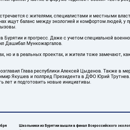
встречается с жителями, специалистами и местными власт
онах ищут баланс между экологией и комфортом людей, у 
вызовы.
 в Бурятии и прогресс. Даже с учетом специальной военн
щил Дашибал Мункожаргалов.
ах, но и в реальных проектах, и жители тоже замечают, ка
возглавил Глава республики Алексей Цыденов. Также в ме
адимир Якушев и полпред Президента в ДФО Юрий Трутнев
ть лет и подготовить новые инициативы.
ября
Школьники из Бурятии вышли в финал Всероссийского эколо