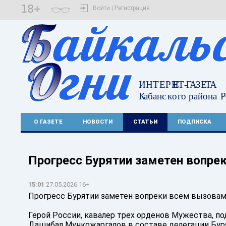
18+
Войти | Регистрация
О ГАЗЕТЕ
НОВОСТИ
СТАТЬИ
ПОДПИСКА
Прогресс Бурятии заметен вопре
15:01
27.05.2026 16+
Прогресс Бурятии заметен вопреки всем вызова
Герой России, кавалер трех орденов Мужества, п
Дашибал Мункожаргалов в составе делегации Буря