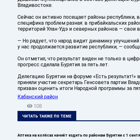
Владивостоке.
Сейчас он активно посещает районы республики, 
специфика проблем разная: в прибайкальских рай
территорий Улан-Удэ и северных районов — свои 
— Но радует, что народ видит динамику улучшений
у нас продолжается развитие республики, — сооб
Он отметил, что результат виден не только в цифр
прогресс сделала Бурятия за пять лет.
Делегацию Бурятии на форуме «Есть результат!» 
приняли участие секретарь Генсовета партии Вл
призван оценить итоги Народной программы за пя
Кабанский район
108
ЧИТАТЬ ТАКЖЕ ПО ТЕМЕ
Аптека на колёсах начнёт ездить по районам Бурятии с 1 сент