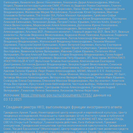
Евгеньевич, Камалягин Денис Николаевич, Апахончич Дарья Александровна, Medusa
Project, Первое антикоррупционное СМИ, VTimes.io, Баданин Роман Сергеевич, Гликин
Максим Александрович, Маняхин Петр Борисович, Ярош Юлия Петровна, Чуракова Ольга
Владимировна, Железнова Мария Михайловна, Лукьянова Юлия Сергеевна, Маетная
Елизавета Витальевна, The Insider SIA, Рубин Михаил Аркадьевич, Гройсман Софья
Романовна, Рождественский Илья Дмитриевич, Апухтина Юлия Владимировна, Постернак
Алексей Евгеньевич, Телеканал Дождь, Петров Степан Юрьевич, Istories fonds, Шмагун
Олеся Валентиновна, Мароховская Алеся Алексеевна, Долинина Ирина Николаевна,
Шлейнов Роман Юрьевич, Анин Роман Александрович, Великовский Дмитрий
Александрович, Альтаир 2021, Ромашки монолит, Главный редактор 2021, Вега 2021, Важные
иноагенты, Каткова Вероника Вячеславовна, Карезина Инна Павловна, Кузьмина Людмила
Гавриловна, Костылева Полина Владимировна, Лютов Александр Иванович, Жилкин
Владимир Владимирович, Жилинский Владимир Александрович, Тихонов Михаил
Сергеевич, Пискунов Сергей Евгеньевич, Ковин Виталий Сергеевич, Кильтау Екатерина
Викторовна, Любарев Аркадий Ефимович, Гурман Юрий Альбертович, Грезев Александр
Викторович, Важенков Артем Валерьевич, Иванова София Юрьевна, Пигалкин Илья
Валерьевич, Петров Алексей Викторович, Егоров Владимир Владимирович, Гусев Андрей
Юрьевич, Смирнов Сергей Сергеевич, Верзилов Петр Юрьевич, ЗП, Зона права, ЖУРНАЛИСТ-
ИНОСТРАННЫЙ АГЕНТ, Вольтская Татьяна Анатольевна, Клепиковская Екатерина
Дмитриевна, Сотников Даниил Владимирович, Захаров Андрей Вячеславович, Симонов
Евгений Алексеевич, Сурначева Елизавета Дмитриевна, Соловьева Елена Анатольевна,
Арапова Галина Юрьевна, Перл Роман Александрович, МЕМО, Mason G.E.S. Anonymous
Foundation, Stichting Bellingcat, Якутия – Наше Мнение, Москоу диджитал медиа, РС-Балт,
Заговора Максим Александрович, Ветошкина Валерия Валерьевна, Павлов Иван Юрьевич,
Скворцова Елена Сергеевна, Оленичев Максим Владимирович, Как бы инагент, Кочетков
Игорь Викторович, Иркутский союз библиофилов, Честные выборы, Нобелевский призыв,
Еланчик Олег Александрович, Григорьева Алина Александровна, Григорьев Андрей
Валерьевич , Гималова Регина Эмилевна, Хисамова Регина Фаритовна
Источник:
https://minjust.gov.ru/ru/documents/7755/
данные на
03.12.2021
* Сведения реестра НКО, выполняющих функции иностранного агента:
Гражданин.Армия.Право, Нижегородский центр немецкой и европейской культуры, Центр
гендерных исследований, Фонд защиты прав граждан Штаб, Институт права и публичной
политики, Фонд борьбы с коррупцией, Альянс врачей, НАСИЛИЮ.НЕТ, Мы против СПИДа,
СВЕЧА, Открытый Петербург, Гуманитарное действие, Лига Избирателей, Правовая
инициатива, Гражданская инициатива против экологической преступности, Гражданский
Союз, "Хасдей Ерушалаим" (Милосердие), Центр поддержки и содействия развитию средств
массовой информации, В защиту прав заключенных, Горячая Линия, Центр социально-