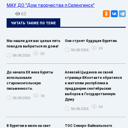
МАУ ДО "Дом творчества п.Селенгинск"
65
ЧИТАТЬ ТАКЖЕ ПО ТЕМЕ
Мы нашли для вас целых пять
Они строят будущее Бурятии.
поводов выбраться из дома!
24
06.08.2026
20
06.08.2026
До начала XX века буряты
Алексей Цыденов на своей
использовали
странице ВКонтакте обратился
старомонгольскую
к жителям республики в
письменность.
преддверии сентябрьских
выборов в Государственную
18
06.08.2026
Думу.
24
06.08.2026
В Бурятии в июле на свет
ТОС Северо-Байкальского