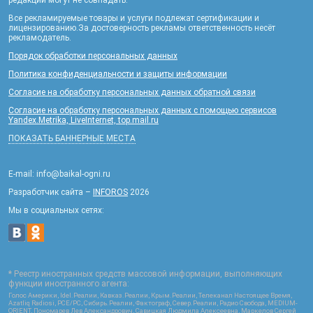
Все рекламируемые товары и услуги подлежат сертификации и
лицензированию.За достоверность рекламы ответственность несёт
рекламодатель.
Порядок обработки персональных данных
Политика конфиденциальности и защиты информации
Согласие на обработку персональных данных обратной связи
Согласие на обработку персональных данных с помощью сервисов
Yandex.Metrika, LiveInternet, top.mail.ru
ПОКАЗАТЬ БАННЕРНЫЕ МЕСТА
E-mail: info@baikal-ogni.ru
Разработчик сайта –
INFOROS
2026
Мы в социальных сетях:
* Реестр иностранных средств массовой информации, выполняющих
функции иностранного агента:
Голос Америки, Idel.Реалии, Кавказ.Реалии, Крым.Реалии, Телеканал Настоящее Время,
Azatliq Radiosi, PCE/PC, Сибирь.Реалии, Фактограф, Север.Реалии, Радио Свобода, MEDIUM-
ORIENT, Пономарев Лев Александрович, Савицкая Людмила Алексеевна, Маркелов Сергей