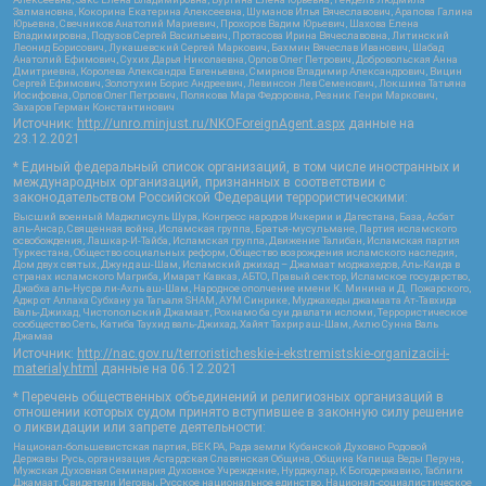
Залмановна, Кокорина Екатерина Алексеевна, Шуманов Илья Вячеславович, Арапова Галина
Юрьевна, Свечников Анатолий Мариевич, Прохоров Вадим Юрьевич, Шахова Елена
Владимировна, Подузов Сергей Васильевич, Протасова Ирина Вячеславовна, Литинский
Леонид Борисович, Лукашевский Сергей Маркович, Бахмин Вячеслав Иванович, Шабад
Анатолий Ефимович, Сухих Дарья Николаевна, Орлов Олег Петрович, Добровольская Анна
Дмитриевна, Королева Александра Евгеньевна, Смирнов Владимир Александрович, Вицин
Сергей Ефимович, Золотухин Борис Андреевич, Левинсон Лев Семенович, Локшина Татьяна
Иосифовна, Орлов Олег Петрович, Полякова Мара Федоровна, Резник Генри Маркович,
Захаров Герман Константинович
Источник:
http://unro.minjust.ru/NKOForeignAgent.aspx
данные на
23.12.2021
* Единый федеральный список организаций, в том числе иностранных и
международных организаций, признанных в соответствии с
законодательством Российской Федерации террористическими:
Высший военный Маджлисуль Шура, Конгресс народов Ичкерии и Дагестана, База, Асбат
аль-Ансар, Священная война, Исламская группа, Братья-мусульмане, Партия исламского
освобождения, Лашкар-И-Тайба, Исламская группа, Движение Талибан, Исламская партия
Туркестана, Общество социальных реформ, Общество возрождения исламского наследия,
Дом двух святых, Джунд аш-Шам, Исламский джихад – Джамаат моджахедов, Аль-Каида в
странах исламского Магриба, Имарат Кавказ, АБТО, Правый сектор, Исламское государство,
Джабха аль-Нусра ли-Ахль аш-Шам, Народное ополчение имени К. Минина и Д. Пожарского,
Аджр от Аллаха Субхану уа Тагьаля SHAM, АУМ Синрике, Муджахеды джамаата Ат-Тавхида
Валь-Джихад, Чистопольский Джамаат, Рохнамо ба суи давлати исломи, Террористическое
сообщество Сеть, Катиба Таухид валь-Джихад, Хайят Тахрир аш-Шам, Ахлю Сунна Валь
Джамаа
Источник:
http://nac.gov.ru/terroristicheskie-i-ekstremistskie-organizacii-i-
materialy.html
данные на
06.12.2021
* Перечень общественных объединений и религиозных организаций в
отношении которых судом принято вступившее в законную силу решение
о ликвидации или запрете деятельности:
Национал-большевистская партия, ВЕК РА, Рада земли Кубанской Духовно Родовой
Державы Русь, организация Асгардская Славянская Община, Община Капища Веды Перуна,
Мужская Духовная Семинария Духовное Учреждение, Нурджулар, К Богодержавию, Таблиги
Джамаат, Свидетели Иеговы, Русское национальное единство, Национал-социалистическое