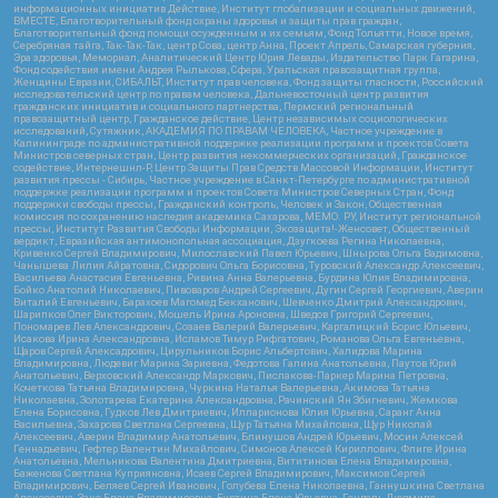
информационных инициатив Действие, Институт глобализации и социальных движений,
ВМЕСТЕ, Благотворительный фонд охраны здоровья и защиты прав граждан,
Благотворительный фонд помощи осужденным и их семьям, Фонд Тольятти, Новое время,
Серебряная тайга, Так-Так-Так, центр Сова, центр Анна, Проект Апрель, Самарская губерния,
Эра здоровья, Мемориал, Аналитический Центр Юрия Левады, Издательство Парк Гагарина,
Фонд содействия имени Андрея Рылькова, Сфера, Уральская правозащитная группа,
Женщины Евразии, СИБАЛЬТ, Институт прав человека, Фонд защиты гласности, Российский
исследовательский центр по правам человека, Дальневосточный центр развития
гражданских инициатив и социального партнерства, Пермский региональный
правозащитный центр, Гражданское действие, Центр независимых социологических
исследований, Сутяжник, АКАДЕМИЯ ПО ПРАВАМ ЧЕЛОВЕКА, Частное учреждение в
Калининграде по административной поддержке реализации программ и проектов Совета
Министров северных стран, Центр развития некоммерческих организаций, Гражданское
содействие, Интернешнл-Р, Центр Защиты Прав Средств Массовой Информации, Институт
развития прессы - Сибирь, Частное учреждение в Санкт-Петербурге по административной
поддержке реализации программ и проектов Совета Министров Северных Стран, Фонд
поддержки свободы прессы, Гражданский контроль, Человек и Закон, Общественная
комиссия по сохранению наследия академика Сахарова, МЕМО. РУ, Институт региональной
прессы, Институт Развития Свободы Информации, Экозащита!-Женсовет, Общественный
вердикт, Евразийская антимонопольная ассоциация, Дзугкоева Регина Николаевна,
Кривенко Сергей Владимирович, Милославский Павел Юрьевич, Шнырова Ольга Вадимовна,
Чанышева Лилия Айратовна, Сидорович Ольга Борисовна, Туровский Александр Алексеевич,
Васильева Анастасия Евгеньевна, Ривина Анна Валерьевна, Бурдина Юлия Владимировна,
Бойко Анатолий Николаевич, Пивоваров Андрей Сергеевич, Дугин Сергей Георгиевич, Аверин
Виталий Евгеньевич, Барахоев Магомед Бекханович, Шевченко Дмитрий Александрович,
Шарипков Олег Викторович, Мошель Ирина Ароновна, Шведов Григорий Сергеевич,
Пономарев Лев Александрович, Созаев Валерий Валерьевич, Каргалицкий Борис Юльевич,
Исакова Ирина Александровна, Исламов Тимур Рифгатович, Романова Ольга Евгеньевна,
Щаров Сергей Алексадрович, Цирульников Борис Альбертович, Халидова Марина
Владимировна, Людевиг Марина Зариевна, Федотова Галина Анатольевна, Паутов Юрий
Анатольевич, Верховский Александр Маркович, Пислакова-Паркер Марина Петровна,
Кочеткова Татьяна Владимировна, Чуркина Наталья Валерьевна, Акимова Татьяна
Николаевна, Золотарева Екатерина Александровна, Рачинский Ян Збигневич, Жемкова
Елена Борисовна, Гудков Лев Дмитриевич, Илларионова Юлия Юрьевна, Саранг Анна
Васильевна, Захарова Светлана Сергеевна, Щур Татьяна Михайловна, Щур Николай
Алексеевич, Аверин Владимир Анатольевич, Блинушов Андрей Юрьевич, Мосин Алексей
Геннадьевич, Гефтер Валентин Михайлович, Симонов Алексей Кириллович, Флиге Ирина
Анатольевна, Мельникова Валентина Дмитриевна, Вититинова Елена Владимировна,
Баженова Светлана Куприяновна, Исаев Сергей Владимирович, Максимов Сергей
Владимирович, Беляев Сергей Иванович, Голубева Елена Николаевна, Ганнушкина Светлана
Алексеевна, Закс Елена Владимировна, Буртина Елена Юрьевна, Гендель Людмила