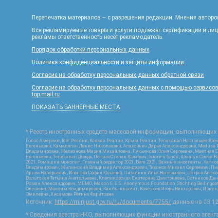
Перепечатка материалов – с разрешения редакции. Мнения авторов
Все рекламируемые товары и услуги подлежат сертификации и ли
рекламы ответственность несёт рекламодатель.
Порядок обработки персональных данных
Политика конфиденциальности и защиты информации
Согласие на обработку персональных данных обратной связи
Согласие на обработку персональных данных с помощью сервисов Ya
top.mail.ru
ПОКАЗАТЬ БАННЕРНЫЕ МЕСТА
* Реестр иностранных средств массовой информации, выполняющих 
Голос Америки, Idel.Реалии, Кавказ.Реалии, Крым.Реалии, Телеканал Настоящее Врем
Евгеньевич, Камалягин Денис Николаевич, Апахончич Дарья Александровна, Medusa P
Владимировна, Железнова Мария Михайловна, Лукьянова Юлия Сергеевна, Маетная Ел
Евгеньевич, Телеканал Дождь, Петров Степан Юрьевич, Istories fonds, Шмагун Оле
2021, Ромашки монолит, Главный редактор 2021, Вега 2021, Важные иноагенты, Кат
Владимирович, Жилинский Владимир Александрович, Тихонов Михаил Сергеевич, Писк
Артем Валерьевич, Иванова София Юрьевна, Пигалкин Илья Валерьевич, Петров Алек
Вольтская Татьяна Анатольевна, Клепиковская Екатерина Дмитриевна, Сотников Дани
Роман Александрович, МЕМО, Mason G.E.S. Anonymous Foundation, Stichting Bellingc
Оленичев Максим Владимирович, Как бы инагент, Кочетков Игорь Викторович, Иркутс
Эмилевна, Хисамова Регина Фаритовна
Источник:
https://minjust.gov.ru/ru/documents/7755/
данные на
03.1
* Сведения реестра НКО, выполняющих функции иностранного агента