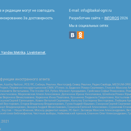
 и редакции могут не совпадать.
E-mail: info@baikal-ogni.ru
цензированию.За достоверность
Разработчик сайта –
INFOROS
2026
Мы в социальных сетях:
ndex.Metrika, LiveInternet,
функции иностранного агента:
я, Azatliq Radiosi, PCE/PC, Сибирь.Реалии, Фактограф, Север.Реалии, Радио Свобода, MEDIUM-O
roject, Первое антикоррупционное СМИ, VTimes.io, Баданин Роман Сергеевич, Гликин Максим А
изавета Витальевна, The Insider SIA, Рубин Михаил Аркадьевич, Гройсман Софья Романовна, Р
ся Валентиновна, Мароховская Алеся Алексеевна, Долинина Ирина Николаевна, Шлейнов Роман Юр
кова Вероника Вячеславовна, Карезина Инна Павловна, Кузьмина Людмила Гавриловна, Костыле
унов Сергей Евгеньевич, Ковин Виталий Сергеевич, Кильтау Екатерина Викторовна, Любарев Ар
сей Викторович, Егоров Владимир Владимирович, Гусев Андрей Юрьевич, Смирнов Сергей Сергеев
ил Владимирович, Захаров Андрей Вячеславович, Симонов Евгений Алексеевич, Сурначева Елиза
at, Якутия – Наше Мнение, Москоу диджитал медиа, РС-Балт, Заговора Максим Александрович, Ве
кий союз библиофилов, Честные выборы, Нобелевский призыв, Еланчик Олег Александрович, Гри
2.2021
: