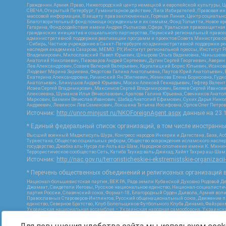
Гражданин.Армия.Право, Нижегородский центр немецкой и европейской культуры, Це
СВЕЧА, Открытый Петербург, Гуманитарное действие, Лига Избирателей, Правовая и
массовой информации, В защиту прав заключенных, Горячая Линия, Центр социальн
Благотворительный фонд помощи осужденным и их семьям, Фонд Тольятти, Новое время
Гагарина, Фонд содействия имени Андрея Рылькова, Сфера, Уральская правозащитная
гражданских инициатив и социального партнерства, Пермский региональный право
административной поддержке реализации программ и проектов Совета Министров се
- Сибирь, Частное учреждение в Санкт-Петербурге по административной поддержке 
наследия академика Сахарова, МЕМО. РУ, Институт региональной прессы, Институт 
Владимирович, Милославский Павел Юрьевич, Шнырова Ольга Вадимовна, Чанышева Ли
Анатолий Николаевич, Пивоваров Андрей Сергеевич, Дугин Сергей Георгиевич, Авери
Лев Александрович, Созаев Валерий Валерьевич, Каргалицкий Борис Юльевич, Исаков
Людевиг Марина Зариевна, Федотова Галина Анатольевна, Паутов Юрий Анатольевич, 
Екатерина Александровна, Рачинский Ян Збигневич, Жемкова Елена Борисовна, Гудко
Анатольевич, Блинушов Андрей Юрьевич, Мосин Алексей Геннадьевич, Гефтер Вален
Исаев Сергей Владимирович, Максимов Сергей Владимирович, Беляев Сергей Иванови
Алексеевна, Шуманов Илья Вячеславович, Арапова Галина Юрьевна, Свечников Анато
Маркович, Бахмин Вячеслав Иванович, Шабад Анатолий Ефимович, Сухих Дарья Никол
Андреевич, Левинсон Лев Семенович, Локшина Татьяна Иосифовна, Орлов Олег Петров
Источник:
http://unro.minjust.ru/NKOForeignAgent.aspx
данные на
23.
* Единый федеральный список организаций, в том числе иностранн
Высший военный Маджлисуль Шура, Конгресс народов Ичкерии и Дагестана, База, Асб
Туркестана, Общество социальных реформ, Общество возрождения исламского наслед
государство, Джабха аль-Нусра ли-Ахль аш-Шам, Народное ополчение имени К. Минин
Террористическое сообщество Сеть, Катиба Таухид валь-Джихад, Хайят Тахрир аш-Ша
Источник:
http://nac.gov.ru/terroristicheskie-i-ekstremistskie-organizacii
* Перечень общественных объединений и религиозных организаций в
Национал-большевистская партия, ВЕК РА, Рада земли Кубанской Духовно Родовой Д
Джамаат, Свидетели Иеговы, Русское национальное единство, Национал-социалистич
партия России, Славянский союз, Формат-18, Благородный Орден Дьявола, Армия вол
Православных Староверов-Инглингов, Русский общенациональный союз, Движение про
единство, Северное Братство, Клуб Болельщиков Футбольного Клуба Динамо, Файзра
Украинская национальная ассамблея – Украинская народная самооборона, Украинская
Инициатива, TulaSkins, Этнополитическое объединение Русские, Русское национальн
экстремистской деятельности, РЕВТАТПОД, Артподготовка, Штольц, В честь иконы Бо
Союз Славянских Сил Руси, Алля-Аят, Благотворительный пансионат Ак Умут, Русска