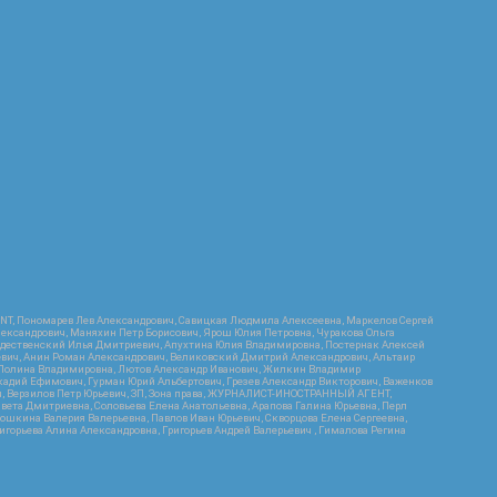
RIENT, Пономарев Лев Александрович, Савицкая Людмила Алексеевна, Маркелов Сергей
лександрович, Маняхин Петр Борисович, Ярош Юлия Петровна, Чуракова Ольга
ождественский Илья Дмитриевич, Апухтина Юлия Владимировна, Постернак Алексей
ьевич, Анин Роман Александрович, Великовский Дмитрий Александрович, Альтаир
ва Полина Владимировна, Лютов Александр Иванович, Жилкин Владимир
кадий Ефимович, Гурман Юрий Альбертович, Грезев Александр Викторович, Важенков
ич, Верзилов Петр Юрьевич, ЗП, Зона права, ЖУРНАЛИСТ-ИНОСТРАННЫЙ АГЕНТ,
вета Дмитриевна, Соловьева Елена Анатольевна, Арапова Галина Юрьевна, Перл
тошкина Валерия Валерьевна, Павлов Иван Юрьевич, Скворцова Елена Сергеевна,
горьева Алина Александровна, Григорьев Андрей Валерьевич , Гималова Регина