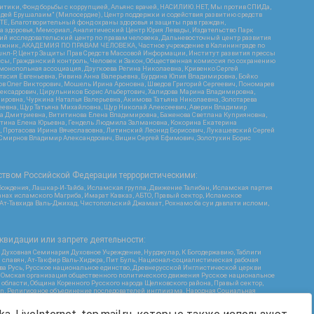
итики, Фонд борьбы с коррупцией, Альянс врачей, НАСИЛИЮ.НЕТ, Мы против СПИДа,
сдей Ерушалаим" (Милосердие), Центр поддержки и содействия развитию средств
Е, Благотворительный фонд охраны здоровья и защиты прав граждан,
Эра здоровья, Мемориал, Аналитический Центр Юрия Левады, Издательство Парк
кий исследовательский центр по правам человека, Дальневосточный центр развития
утяжник, АКАДЕМИЯ ПО ПРАВАМ ЧЕЛОВЕКА, Частное учреждение в Калининграде по
шнл-Р, Центр Защиты Прав Средств Массовой Информации, Институт развития прессы
ссы, Гражданский контроль, Человек и Закон, Общественная комиссия по сохранению
монопольная ассоциация, Дзугкоева Регина Николаевна, Кривенко Сергей
асия Евгеньевна, Ривина Анна Валерьевна, Бурдина Юлия Владимировна, Бойко
ов Олег Викторович, Мошель Ирина Ароновна, Шведов Григорий Сергеевич, Пономарев
лексадрович, Цирульников Борис Альбертович, Халидова Марина Владимировна,
ировна, Чуркина Наталья Валерьевна, Акимова Татьяна Николаевна, Золотарева
геевна, Щур Татьяна Михайловна, Щур Николай Алексеевич, Аверин Владимир
а Дмитриевна, Вититинова Елена Владимировна, Баженова Светлана Куприяновна,
ртина Елена Юрьевна, Гендель Людмила Залмановна, Кокорина Екатерина
ч, Протасова Ирина Вячеславовна, Литинский Леонид Борисович, Лукашевский Сергей
, Смирнов Владимир Александрович, Вицин Сергей Ефимович, Золотухин Борис
ством Российской Федерации террористическими:
бождения, Лашкар-И-Тайба, Исламская группа, Движение Талибан, Исламская партия
нах исламского Магриба, Имарат Кавказ, АБТО, Правый сектор, Исламское
 Ат-Тавхида Валь-Джихад, Чистопольский Джамаат, Рохнамо ба суи давлати исломи,
квидации или запрете деятельности:
 Духовная Семинария Духовное Учреждение, Нурджулар, К Богодержавию, Таблиги
славян, Ат-Такфир Валь-Хиджра, Пит Буль, Национал-социалистическая рабочая
ва Русь, Русское национальное единство, Древнерусской Инглистической церкви
, Омская организация общественного политического движения Русское национальное
бласти, Община Коренного Русского народа Щелковского района, Правый сектор,
ion, Религиозное объединение последователей инглиизма, Народная Социальная
Я, Меджлис крымскотатарского народа, Рубеж Севера, ТОЙС, О противодействии
Г, Курсом Правды и Единения, Каракольская инициативная группа, Автоград Крю,
ь Дафа, Иртыш Ultras, Русский Патриотический клуб-Новокузнецк/РПК, Сибирский