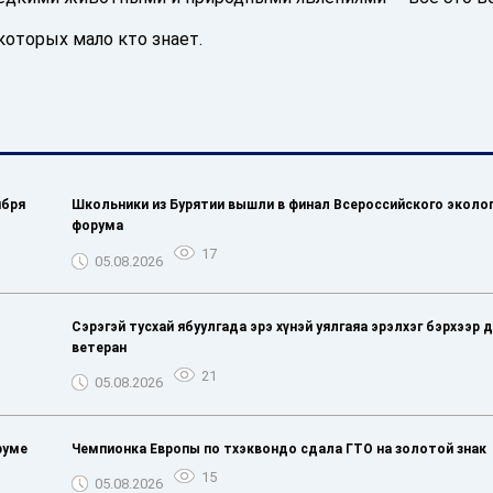
которых мало кто знает.
ября
Школьники из Бурятии вышли в финал Всероссийского эколо
форума
17
05.08.2026
Сэрэгэй тусхай ябуулгада эрэ хүнэй уялгаяа эрэлхэг бэрхээр 
ветеран
21
05.08.2026
руме
Чемпионка Европы по тхэквондо сдала ГТО на золотой знак
15
05.08.2026