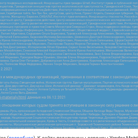
нтр гендерных исследований, Фонд защиты прав граждан Штаб, Институт права и публичной пол
нициатива, Гражданская инициатива против экологической преступности, Гражданский Союз, "Ха
о-информационных инициатив Действие, Институт глобализации и социальных движений, ВМЕСТ
, Серебряная тайга, Так-Так-Так, центр Сова, центр Анна, Проект Апрель, Самарская губерния, 
 группа, Женщины Евразии, СИБАЛЬТ, Институт прав человека, Фонд защиты гласности, Российс
защитный центр, Гражданское действие, Центр независимых социологических исследований, С
верных стран, Центр развития некоммерческих организаций, Гражданское содействие, Интерне
реализации программ и проектов Совета Министров Северных Стран, Фонд поддержки свободы пре
Развития Свободы Информации, Экозащита!-Женсовет, Общественный вердикт, Евразийская анти
лия Айратовна, Сидорович Ольга Борисовна, Туровский Александр Алексеевич, Васильева Анаст
н Виталий Евгеньевич, Барахоев Магомед Бекханович, Шевченко Дмитрий Александрович, Шарипк
а Ирина Александровна, Исламов Тимур Рифгатович, Романова Ольга Евгеньевна, Щаров Сергей А
Верховский Александр Маркович, Пислакова-Паркер Марина Петровна, Кочеткова Татьяна Владим
в Лев Дмитриевич, Илларионова Юлия Юрьевна, Саранг Анна Васильевна, Захарова Светлана Сер
тин Михайлович, Симонов Алексей Кириллович, Флиге Ирина Анатольевна, Мельникова Валентин
ч, Голубева Елена Николаевна, Ганнушкина Светлана Алексеевна, Закс Елена Владимировна, Бу
лий Мариевич, Прохоров Вадим Юрьевич, Шахова Елена Владимировна, Подузов Сергей Васильеви
аевна, Орлов Олег Петрович, Добровольская Анна Дмитриевна, Королева Александра Евгеньевна
ич, Полякова Мара Федоровна, Резник Генри Маркович, Захаров Герман Константинович
12.2021
ых и международных организаций, признанных в соответствии с законодатель
ат аль-Ансар, Священная война, Исламская группа, Братья-мусульмане, Партия исламского осво
ия, Дом двух святых, Джунд аш-Шам, Исламский джихад – Джамаат моджахедов, Аль-Каида в стра
а и Д. Пожарского, Аджр от Аллаха Субхану уа Тагьаля SHAM, АУМ Синрике, Муджахеды джамаата
м, Ахлю Сунна Валь Джамаа
-i-materialy.html
данные на
06.12.2021
 отношении которых судом принято вступившее в законную силу решение о ли
ержавы Русь, организация Асгардская Славянская Община, Община Капища Веды Перуна, Мужская
еское общество, Джамаат мувахидов, Объединенный Вилайат Кабарды, Балкарии и Карачая, Союз 
и народа, Национальная Социалистическая Инициатива города Череповца, Духовно-Родовая Держа
тив нелегальной иммиграции, Кровь и Честь, О свободе совести и о религиозных объединениях
хманисты, Мусульманская религиозная организация п. Боровский Тюменского района Тюменской о
 повстанческая армия, Тризуб им. Степана Бандеры, Братство, Белый Крест, Misanthropic divis
ое объединение Атака, Мечеть Мирмамеда, Община Коренного Русского народа г. Астрахани, ВОЛ
жией Матери Державная, Сектор 16, Независимость, Фирма, Молодежная правозащитная группа МП
я республика Русь, Арестантское уголовное единство, Башкорт, Нация и свобода, W.H.С., Фалун