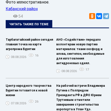
Фото иллюстративное.
Кабанский район
54
ЧИТАТЬ ТАКЖЕ ПО ТЕМЕ
Тарбагатайский район сегодня
АНО «Содействие» передало
главная точка на карте
волонтерам новую партию
агропрома Бурятии
материалов: ткани оксфорд и
алова, синтепон, необходимые
16
08.08.2026
для изготовления
антидроновых одеял.
17
08.08.2026
Центр народного творчества
На рабочей встрече Владимира
Бурятии готовится к новой
Путина с Полпредом
жизни
Президента РФ в ДФО Юрием
Трутневым отметили
26
07.08.2026
завершение строительства
аэропорта в Улан-Удэ.