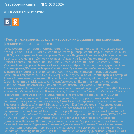
Разработчик сайта –
INFOROS
2026
Мы в социальных сетях:
* Реестр иностранных средств массовой информации, выполняющих
функции иностранного агента:
Голос Америки, Idel.Реалии, Кавказ.Реалии, Крым.Реалии, Телеканал Настоящее Время,
Azatliq Radiosi, PCE/PC, Сибирь.Реалии, Фактограф, Север.Реалии, Радио Свобода, MEDIUM-
ORIENT, Пономарев Лев Александрович, Савицкая Людмила Алексеевна, Маркелов Сергей
Евгеньевич, Камалягин Денис Николаевич, Апахончич Дарья Александровна, Medusa
Project, Первое антикоррупционное СМИ, VTimes.io, Баданин Роман Сергеевич, Гликин
Максим Александрович, Маняхин Петр Борисович, Ярош Юлия Петровна, Чуракова Ольга
Владимировна, Железнова Мария Михайловна, Лукьянова Юлия Сергеевна, Маетная
Елизавета Витальевна, The Insider SIA, Рубин Михаил Аркадьевич, Гройсман Софья
Романовна, Рождественский Илья Дмитриевич, Апухтина Юлия Владимировна, Постернак
Алексей Евгеньевич, Телеканал Дождь, Петров Степан Юрьевич, Istories fonds, Шмагун
Олеся Валентиновна, Мароховская Алеся Алексеевна, Долинина Ирина Николаевна,
Шлейнов Роман Юрьевич, Анин Роман Александрович, Великовский Дмитрий
Александрович, Альтаир 2021, Ромашки монолит, Главный редактор 2021, Вега 2021, Важные
иноагенты, Каткова Вероника Вячеславовна, Карезина Инна Павловна, Кузьмина Людмила
Гавриловна, Костылева Полина Владимировна, Лютов Александр Иванович, Жилкин
Владимир Владимирович, Жилинский Владимир Александрович, Тихонов Михаил
Сергеевич, Пискунов Сергей Евгеньевич, Ковин Виталий Сергеевич, Кильтау Екатерина
Викторовна, Любарев Аркадий Ефимович, Гурман Юрий Альбертович, Грезев Александр
Викторович, Важенков Артем Валерьевич, Иванова София Юрьевна, Пигалкин Илья
Валерьевич, Петров Алексей Викторович, Егоров Владимир Владимирович, Гусев Андрей
Юрьевич, Смирнов Сергей Сергеевич, Верзилов Петр Юрьевич, ЗП, Зона права, ЖУРНАЛИСТ-
ИНОСТРАННЫЙ АГЕНТ, Вольтская Татьяна Анатольевна, Клепиковская Екатерина
Дмитриевна, Сотников Даниил Владимирович, Захаров Андрей Вячеславович, Симонов
Евгений Алексеевич, Сурначева Елизавета Дмитриевна, Соловьева Елена Анатольевна,
Арапова Галина Юрьевна, Перл Роман Александрович, МЕМО, Mason G.E.S. Anonymous
Foundation, Stichting Bellingcat, Якутия – Наше Мнение, Москоу диджитал медиа, РС-Балт,