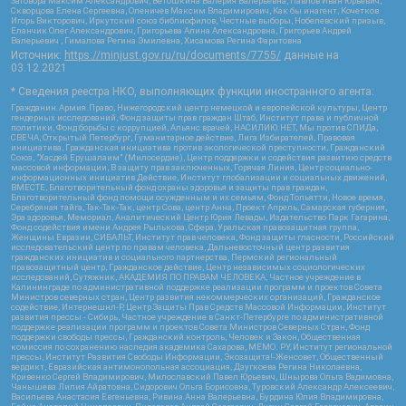
Заговора Максим Александрович, Ветошкина Валерия Валерьевна, Павлов Иван Юрьевич,
Скворцова Елена Сергеевна, Оленичев Максим Владимирович, Как бы инагент, Кочетков
Игорь Викторович, Иркутский союз библиофилов, Честные выборы, Нобелевский призыв,
Еланчик Олег Александрович, Григорьева Алина Александровна, Григорьев Андрей
Валерьевич , Гималова Регина Эмилевна, Хисамова Регина Фаритовна
Источник:
https://minjust.gov.ru/ru/documents/7755/
данные на
03.12.2021
* Сведения реестра НКО, выполняющих функции иностранного агента:
Гражданин.Армия.Право, Нижегородский центр немецкой и европейской культуры, Центр
гендерных исследований, Фонд защиты прав граждан Штаб, Институт права и публичной
политики, Фонд борьбы с коррупцией, Альянс врачей, НАСИЛИЮ.НЕТ, Мы против СПИДа,
СВЕЧА, Открытый Петербург, Гуманитарное действие, Лига Избирателей, Правовая
инициатива, Гражданская инициатива против экологической преступности, Гражданский
Союз, "Хасдей Ерушалаим" (Милосердие), Центр поддержки и содействия развитию средств
массовой информации, В защиту прав заключенных, Горячая Линия, Центр социально-
информационных инициатив Действие, Институт глобализации и социальных движений,
ВМЕСТЕ, Благотворительный фонд охраны здоровья и защиты прав граждан,
Благотворительный фонд помощи осужденным и их семьям, Фонд Тольятти, Новое время,
Серебряная тайга, Так-Так-Так, центр Сова, центр Анна, Проект Апрель, Самарская губерния,
Эра здоровья, Мемориал, Аналитический Центр Юрия Левады, Издательство Парк Гагарина,
Фонд содействия имени Андрея Рылькова, Сфера, Уральская правозащитная группа,
Женщины Евразии, СИБАЛЬТ, Институт прав человека, Фонд защиты гласности, Российский
исследовательский центр по правам человека, Дальневосточный центр развития
гражданских инициатив и социального партнерства, Пермский региональный
правозащитный центр, Гражданское действие, Центр независимых социологических
исследований, Сутяжник, АКАДЕМИЯ ПО ПРАВАМ ЧЕЛОВЕКА, Частное учреждение в
Калининграде по административной поддержке реализации программ и проектов Совета
Министров северных стран, Центр развития некоммерческих организаций, Гражданское
содействие, Интернешнл-Р, Центр Защиты Прав Средств Массовой Информации, Институт
развития прессы - Сибирь, Частное учреждение в Санкт-Петербурге по административной
поддержке реализации программ и проектов Совета Министров Северных Стран, Фонд
поддержки свободы прессы, Гражданский контроль, Человек и Закон, Общественная
комиссия по сохранению наследия академика Сахарова, МЕМО. РУ, Институт региональной
прессы, Институт Развития Свободы Информации, Экозащита!-Женсовет, Общественный
вердикт, Евразийская антимонопольная ассоциация, Дзугкоева Регина Николаевна,
Кривенко Сергей Владимирович, Милославский Павел Юрьевич, Шнырова Ольга Вадимовна,
Чанышева Лилия Айратовна, Сидорович Ольга Борисовна, Туровский Александр Алексеевич,
Васильева Анастасия Евгеньевна, Ривина Анна Валерьевна, Бурдина Юлия Владимировна,