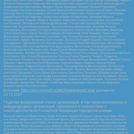
Бойко Анатолий Николаевич, Пивоваров Андрей Сергеевич, Дугин Сергей Георгиевич, Аверин
Виталий Евгеньевич, Барахоев Магомед Бекханович, Шевченко Дмитрий Александрович,
Шарипков Олег Викторович, Мошель Ирина Ароновна, Шведов Григорий Сергеевич,
Пономарев Лев Александрович, Созаев Валерий Валерьевич, Каргалицкий Борис Юльевич,
Исакова Ирина Александровна, Исламов Тимур Рифгатович, Романова Ольга Евгеньевна,
Щаров Сергей Алексадрович, Цирульников Борис Альбертович, Халидова Марина
Владимировна, Людевиг Марина Зариевна, Федотова Галина Анатольевна, Паутов Юрий
Анатольевич, Верховский Александр Маркович, Пислакова-Паркер Марина Петровна,
Кочеткова Татьяна Владимировна, Чуркина Наталья Валерьевна, Акимова Татьяна
Николаевна, Золотарева Екатерина Александровна, Рачинский Ян Збигневич, Жемкова
Елена Борисовна, Гудков Лев Дмитриевич, Илларионова Юлия Юрьевна, Саранг Анна
Васильевна, Захарова Светлана Сергеевна, Щур Татьяна Михайловна, Щур Николай
Алексеевич, Аверин Владимир Анатольевич, Блинушов Андрей Юрьевич, Мосин Алексей
Геннадьевич, Гефтер Валентин Михайлович, Симонов Алексей Кириллович, Флиге Ирина
Анатольевна, Мельникова Валентина Дмитриевна, Вититинова Елена Владимировна,
Баженова Светлана Куприяновна, Исаев Сергей Владимирович, Максимов Сергей
Владимирович, Беляев Сергей Иванович, Голубева Елена Николаевна, Ганнушкина Светлана
Алексеевна, Закс Елена Владимировна, Буртина Елена Юрьевна, Гендель Людмила
Залмановна, Кокорина Екатерина Алексеевна, Шуманов Илья Вячеславович, Арапова Галина
Юрьевна, Свечников Анатолий Мариевич, Прохоров Вадим Юрьевич, Шахова Елена
Владимировна, Подузов Сергей Васильевич, Протасова Ирина Вячеславовна, Литинский
Леонид Борисович, Лукашевский Сергей Маркович, Бахмин Вячеслав Иванович, Шабад
Анатолий Ефимович, Сухих Дарья Николаевна, Орлов Олег Петрович, Добровольская Анна
Дмитриевна, Королева Александра Евгеньевна, Смирнов Владимир Александрович, Вицин
Сергей Ефимович, Золотухин Борис Андреевич, Левинсон Лев Семенович, Локшина Татьяна
Иосифовна, Орлов Олег Петрович, Полякова Мара Федоровна, Резник Генри Маркович,
Захаров Герман Константинович
Источник:
http://unro.minjust.ru/NKOForeignAgent.aspx
данные на
23.12.2021
* Единый федеральный список организаций, в том числе иностранных и
международных организаций, признанных в соответствии с
законодательством Российской Федерации террористическими:
Высший военный Маджлисуль Шура, Конгресс народов Ичкерии и Дагестана, База, Асбат
аль-Ансар, Священная война, Исламская группа, Братья-мусульмане, Партия исламского
освобождения, Лашкар-И-Тайба, Исламская группа, Движение Талибан, Исламская партия
Туркестана, Общество социальных реформ, Общество возрождения исламского наследия,
Дом двух святых, Джунд аш-Шам, Исламский джихад – Джамаат моджахедов, Аль-Каида в
странах исламского Магриба, Имарат Кавказ, АБТО, Правый сектор, Исламское государство,