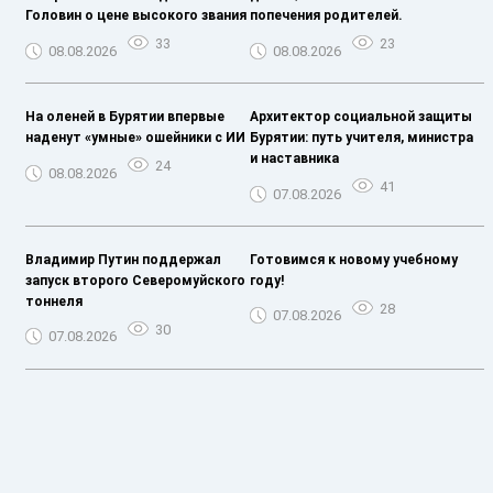
Головин о цене высокого звания
попечения родителей.
33
23
08.08.2026
08.08.2026
На оленей в Бурятии впервые
Архитектор социальной защиты
наденут «умные» ошейники с ИИ
Бурятии: путь учителя, министра
и наставника
24
08.08.2026
41
07.08.2026
Владимир Путин поддержал
Готовимся к новому учебному
запуск второго Северомуйского
году!
тоннеля
28
07.08.2026
30
07.08.2026