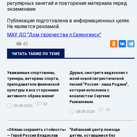
регулярных занятий и повторения материала перед
экзаменами ️
Публикация подготовлена в информационных целях.
Не является рекламой.
МАУ ДО "Дом творчества п.Селенгинск"
45
ЧИТАТЬ ТАКЖЕ ПО ТЕМЕ
Уважаемые спортсмены,
Друзья, смотрите видеоклип с
тренеры, ветераны спорта,
моей новой патриотической
преподаватели физической
песней "Россия - наша Родина",
культуры и все сторонники
которая исполнена с
активного образа жизни!
вокалистом Сергеем
Рыжановым.
22
09.08.2026
15
08.08.2026
«Обязан сохранять стойкость»
"Кабанский центр помощи
— Герой России Владислав
детям, оставшимся без