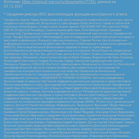
Источник:
https://minjust.gov.ru/ru/documents/7755/
данные на
03.12.2021
* Сведения реестра НКО, выполняющих функции иностранного агента:
Гражданин.Армия.Право, Нижегородский центр немецкой и европейской культуры, Центр
гендерных исследований, Фонд защиты прав граждан Штаб, Институт права и публичной
политики, Фонд борьбы с коррупцией, Альянс врачей, НАСИЛИЮ.НЕТ, Мы против СПИДа,
СВЕЧА, Открытый Петербург, Гуманитарное действие, Лига Избирателей, Правовая
инициатива, Гражданская инициатива против экологической преступности, Гражданский
Союз, "Хасдей Ерушалаим" (Милосердие), Центр поддержки и содействия развитию средств
массовой информации, В защиту прав заключенных, Горячая Линия, Центр социально-
информационных инициатив Действие, Институт глобализации и социальных движений,
ВМЕСТЕ, Благотворительный фонд охраны здоровья и защиты прав граждан,
Благотворительный фонд помощи осужденным и их семьям, Фонд Тольятти, Новое время,
Серебряная тайга, Так-Так-Так, центр Сова, центр Анна, Проект Апрель, Самарская губерния,
Эра здоровья, Мемориал, Аналитический Центр Юрия Левады, Издательство Парк Гагарина,
Фонд содействия имени Андрея Рылькова, Сфера, Уральская правозащитная группа,
Женщины Евразии, СИБАЛЬТ, Институт прав человека, Фонд защиты гласности, Российский
исследовательский центр по правам человека, Дальневосточный центр развития
гражданских инициатив и социального партнерства, Пермский региональный
правозащитный центр, Гражданское действие, Центр независимых социологических
исследований, Сутяжник, АКАДЕМИЯ ПО ПРАВАМ ЧЕЛОВЕКА, Частное учреждение в
Калининграде по административной поддержке реализации программ и проектов Совета
Министров северных стран, Центр развития некоммерческих организаций, Гражданское
содействие, Интернешнл-Р, Центр Защиты Прав Средств Массовой Информации, Институт
развития прессы - Сибирь, Частное учреждение в Санкт-Петербурге по административной
поддержке реализации программ и проектов Совета Министров Северных Стран, Фонд
поддержки свободы прессы, Гражданский контроль, Человек и Закон, Общественная
комиссия по сохранению наследия академика Сахарова, МЕМО. РУ, Институт региональной
прессы, Институт Развития Свободы Информации, Экозащита!-Женсовет, Общественный
вердикт, Евразийская антимонопольная ассоциация, Дзугкоева Регина Николаевна,
Кривенко Сергей Владимирович, Милославский Павел Юрьевич, Шнырова Ольга Вадимовна,
Чанышева Лилия Айратовна, Сидорович Ольга Борисовна, Туровский Александр Алексеевич,
Васильева Анастасия Евгеньевна, Ривина Анна Валерьевна, Бурдина Юлия Владимировна,
Бойко Анатолий Николаевич, Пивоваров Андрей Сергеевич, Дугин Сергей Георгиевич, Аверин
Виталий Евгеньевич, Барахоев Магомед Бекханович, Шевченко Дмитрий Александрович,
Шарипков Олег Викторович, Мошель Ирина Ароновна, Шведов Григорий Сергеевич,
Пономарев Лев Александрович, Созаев Валерий Валерьевич, Каргалицкий Борис Юльевич,
Исакова Ирина Александровна, Исламов Тимур Рифгатович, Романова Ольга Евгеньевна,