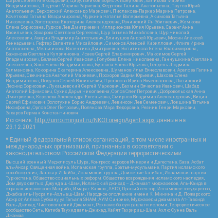
Щаров Сергей Алексадрович, Цирульников Борис Альбертович, Халидова Марина
Владимировна, Людевиг Марина Зариевна, Федотова Галина Анатольевна, Паутов Юрий
Анатольевич, Верховский Александр Маркович, Пислакова-Паркер Марина Петровна,
Кочеткова Татьяна Владимировна, Чуркина Наталья Валерьевна, Акимова Татьяна
Николаевна, Золотарева Екатерина Александровна, Рачинский Ян Збигневич, Жемкова
Елена Борисовна, Гудков Лев Дмитриевич, Илларионова Юлия Юрьевна, Саранг Анна
Васильевна, Захарова Светлана Сергеевна, Щур Татьяна Михайловна, Щур Николай
Алексеевич, Аверин Владимир Анатольевич, Блинушов Андрей Юрьевич, Мосин Алексей
Геннадьевич, Гефтер Валентин Михайлович, Симонов Алексей Кириллович, Флиге Ирина
Анатольевна, Мельникова Валентина Дмитриевна, Вититинова Елена Владимировна,
Баженова Светлана Куприяновна, Исаев Сергей Владимирович, Максимов Сергей
Владимирович, Беляев Сергей Иванович, Голубева Елена Николаевна, Ганнушкина Светлана
Алексеевна, Закс Елена Владимировна, Буртина Елена Юрьевна, Гендель Людмила
Залмановна, Кокорина Екатерина Алексеевна, Шуманов Илья Вячеславович, Арапова Галина
Юрьевна, Свечников Анатолий Мариевич, Прохоров Вадим Юрьевич, Шахова Елена
Владимировна, Подузов Сергей Васильевич, Протасова Ирина Вячеславовна, Литинский
Леонид Борисович, Лукашевский Сергей Маркович, Бахмин Вячеслав Иванович, Шабад
Анатолий Ефимович, Сухих Дарья Николаевна, Орлов Олег Петрович, Добровольская Анна
Дмитриевна, Королева Александра Евгеньевна, Смирнов Владимир Александрович, Вицин
Сергей Ефимович, Золотухин Борис Андреевич, Левинсон Лев Семенович, Локшина Татьяна
Иосифовна, Орлов Олег Петрович, Полякова Мара Федоровна, Резник Генри Маркович,
Захаров Герман Константинович
Источник:
http://unro.minjust.ru/NKOForeignAgent.aspx
данные на
23.12.2021
* Единый федеральный список организаций, в том числе иностранных и
международных организаций, признанных в соответствии с
законодательством Российской Федерации террористическими:
Высший военный Маджлисуль Шура, Конгресс народов Ичкерии и Дагестана, База, Асбат
аль-Ансар, Священная война, Исламская группа, Братья-мусульмане, Партия исламского
освобождения, Лашкар-И-Тайба, Исламская группа, Движение Талибан, Исламская партия
Туркестана, Общество социальных реформ, Общество возрождения исламского наследия,
Дом двух святых, Джунд аш-Шам, Исламский джихад – Джамаат моджахедов, Аль-Каида в
странах исламского Магриба, Имарат Кавказ, АБТО, Правый сектор, Исламское государство,
Джабха аль-Нусра ли-Ахль аш-Шам, Народное ополчение имени К. Минина и Д. Пожарского,
Аджр от Аллаха Субхану уа Тагьаля SHAM, АУМ Синрике, Муджахеды джамаата Ат-Тавхида
Валь-Джихад, Чистопольский Джамаат, Рохнамо ба суи давлати исломи, Террористическое
сообщество Сеть, Катиба Таухид валь-Джихад, Хайят Тахрир аш-Шам, Ахлю Сунна Валь
Джамаа