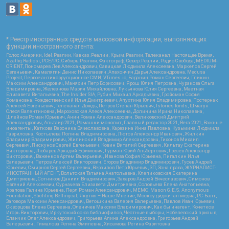
* Реестр иностранных средств массовой информации, выполняющих
функции иностранного агента:
Голос Америки, Idel.Реалии, Кавказ.Реалии, Крым.Реалии, Телеканал Настоящее Время,
Azatliq Radiosi, PCE/PC, Сибирь.Реалии, Фактограф, Север.Реалии, Радио Свобода, MEDIUM-
ORIENT, Пономарев Лев Александрович, Савицкая Людмила Алексеевна, Маркелов Сергей
Евгеньевич, Камалягин Денис Николаевич, Апахончич Дарья Александровна, Medusa
Project, Первое антикоррупционное СМИ, VTimes.io, Баданин Роман Сергеевич, Гликин
Максим Александрович, Маняхин Петр Борисович, Ярош Юлия Петровна, Чуракова Ольга
Владимировна, Железнова Мария Михайловна, Лукьянова Юлия Сергеевна, Маетная
Елизавета Витальевна, The Insider SIA, Рубин Михаил Аркадьевич, Гройсман Софья
Романовна, Рождественский Илья Дмитриевич, Апухтина Юлия Владимировна, Постернак
Алексей Евгеньевич, Телеканал Дождь, Петров Степан Юрьевич, Istories fonds, Шмагун
Олеся Валентиновна, Мароховская Алеся Алексеевна, Долинина Ирина Николаевна,
Шлейнов Роман Юрьевич, Анин Роман Александрович, Великовский Дмитрий
Александрович, Альтаир 2021, Ромашки монолит, Главный редактор 2021, Вега 2021, Важные
иноагенты, Каткова Вероника Вячеславовна, Карезина Инна Павловна, Кузьмина Людмила
Гавриловна, Костылева Полина Владимировна, Лютов Александр Иванович, Жилкин
Владимир Владимирович, Жилинский Владимир Александрович, Тихонов Михаил
Сергеевич, Пискунов Сергей Евгеньевич, Ковин Виталий Сергеевич, Кильтау Екатерина
Викторовна, Любарев Аркадий Ефимович, Гурман Юрий Альбертович, Грезев Александр
Викторович, Важенков Артем Валерьевич, Иванова София Юрьевна, Пигалкин Илья
Валерьевич, Петров Алексей Викторович, Егоров Владимир Владимирович, Гусев Андрей
Юрьевич, Смирнов Сергей Сергеевич, Верзилов Петр Юрьевич, ЗП, Зона права, ЖУРНАЛИСТ-
ИНОСТРАННЫЙ АГЕНТ, Вольтская Татьяна Анатольевна, Клепиковская Екатерина
Дмитриевна, Сотников Даниил Владимирович, Захаров Андрей Вячеславович, Симонов
Евгений Алексеевич, Сурначева Елизавета Дмитриевна, Соловьева Елена Анатольевна,
Арапова Галина Юрьевна, Перл Роман Александрович, МЕМО, Mason G.E.S. Anonymous
Foundation, Stichting Bellingcat, Якутия – Наше Мнение, Москоу диджитал медиа, РС-Балт,
Заговора Максим Александрович, Ветошкина Валерия Валерьевна, Павлов Иван Юрьевич,
Скворцова Елена Сергеевна, Оленичев Максим Владимирович, Как бы инагент, Кочетков
Игорь Викторович, Иркутский союз библиофилов, Честные выборы, Нобелевский призыв,
Еланчик Олег Александрович, Григорьева Алина Александровна, Григорьев Андрей
Валерьевич , Гималова Регина Эмилевна, Хисамова Регина Фаритовна