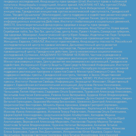
гендерных исследований, Фонд защиты прав граждан Штаб, Институт права и публичной
политики, Фонд борьбы с коррупцией, Альянс врачей, НАСИЛИЮ.НЕТ, Мы против СПИДа,
СВЕЧА, Открытый Петербург, Гуманитарное действие, Лига Избирателей, Правовая
инициатива, Гражданская инициатива против экологической преступности, Гражданский
Союз, "Хасдей Ерушалаим" (Милосердие), Центр поддержки и содействия развитию средств
массовой информации, В защиту прав заключенных, Горячая Линия, Центр социально-
информационных инициатив Действие, Институт глобализации и социальных движений,
ВМЕСТЕ, Благотворительный фонд охраны здоровья и защиты прав граждан,
Благотворительный фонд помощи осужденным и их семьям, Фонд Тольятти, Новое время,
Серебряная тайга, Так-Так-Так, центр Сова, центр Анна, Проект Апрель, Самарская губерния,
Эра здоровья, Мемориал, Аналитический Центр Юрия Левады, Издательство Парк Гагарина,
Фонд содействия имени Андрея Рылькова, Сфера, Уральская правозащитная группа,
Женщины Евразии, СИБАЛЬТ, Институт прав человека, Фонд защиты гласности, Российский
исследовательский центр по правам человека, Дальневосточный центр развития
гражданских инициатив и социального партнерства, Пермский региональный
правозащитный центр, Гражданское действие, Центр независимых социологических
исследований, Сутяжник, АКАДЕМИЯ ПО ПРАВАМ ЧЕЛОВЕКА, Частное учреждение в
Калининграде по административной поддержке реализации программ и проектов Совета
Министров северных стран, Центр развития некоммерческих организаций, Гражданское
содействие, Интернешнл-Р, Центр Защиты Прав Средств Массовой Информации, Институт
развития прессы - Сибирь, Частное учреждение в Санкт-Петербурге по административной
поддержке реализации программ и проектов Совета Министров Северных Стран, Фонд
поддержки свободы прессы, Гражданский контроль, Человек и Закон, Общественная
комиссия по сохранению наследия академика Сахарова, МЕМО. РУ, Институт региональной
прессы, Институт Развития Свободы Информации, Экозащита!-Женсовет, Общественный
вердикт, Евразийская антимонопольная ассоциация, Дзугкоева Регина Николаевна,
Кривенко Сергей Владимирович, Милославский Павел Юрьевич, Шнырова Ольга Вадимовна,
Чанышева Лилия Айратовна, Сидорович Ольга Борисовна, Туровский Александр Алексеевич,
Васильева Анастасия Евгеньевна, Ривина Анна Валерьевна, Бурдина Юлия Владимировна,
Бойко Анатолий Николаевич, Пивоваров Андрей Сергеевич, Дугин Сергей Георгиевич, Аверин
Виталий Евгеньевич, Барахоев Магомед Бекханович, Шевченко Дмитрий Александрович,
Шарипков Олег Викторович, Мошель Ирина Ароновна, Шведов Григорий Сергеевич,
Пономарев Лев Александрович, Созаев Валерий Валерьевич, Каргалицкий Борис Юльевич,
Исакова Ирина Александровна, Исламов Тимур Рифгатович, Романова Ольга Евгеньевна,
Щаров Сергей Алексадрович, Цирульников Борис Альбертович, Халидова Марина
Владимировна, Людевиг Марина Зариевна, Федотова Галина Анатольевна, Паутов Юрий
Анатольевич, Верховский Александр Маркович, Пислакова-Паркер Марина Петровна,
Кочеткова Татьяна Владимировна, Чуркина Наталья Валерьевна, Акимова Татьяна
Николаевна, Золотарева Екатерина Александровна, Рачинский Ян Збигневич, Жемкова
Елена Борисовна, Гудков Лев Дмитриевич, Илларионова Юлия Юрьевна, Саранг Анна
Васильевна, Захарова Светлана Сергеевна, Щур Татьяна Михайловна, Щур Николай