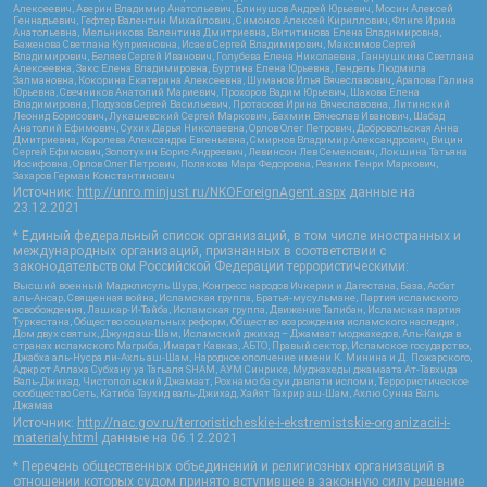
Алексеевич, Аверин Владимир Анатольевич, Блинушов Андрей Юрьевич, Мосин Алексей
Геннадьевич, Гефтер Валентин Михайлович, Симонов Алексей Кириллович, Флиге Ирина
Анатольевна, Мельникова Валентина Дмитриевна, Вититинова Елена Владимировна,
Баженова Светлана Куприяновна, Исаев Сергей Владимирович, Максимов Сергей
Владимирович, Беляев Сергей Иванович, Голубева Елена Николаевна, Ганнушкина Светлана
Алексеевна, Закс Елена Владимировна, Буртина Елена Юрьевна, Гендель Людмила
Залмановна, Кокорина Екатерина Алексеевна, Шуманов Илья Вячеславович, Арапова Галина
Юрьевна, Свечников Анатолий Мариевич, Прохоров Вадим Юрьевич, Шахова Елена
Владимировна, Подузов Сергей Васильевич, Протасова Ирина Вячеславовна, Литинский
Леонид Борисович, Лукашевский Сергей Маркович, Бахмин Вячеслав Иванович, Шабад
Анатолий Ефимович, Сухих Дарья Николаевна, Орлов Олег Петрович, Добровольская Анна
Дмитриевна, Королева Александра Евгеньевна, Смирнов Владимир Александрович, Вицин
Сергей Ефимович, Золотухин Борис Андреевич, Левинсон Лев Семенович, Локшина Татьяна
Иосифовна, Орлов Олег Петрович, Полякова Мара Федоровна, Резник Генри Маркович,
Захаров Герман Константинович
Источник:
http://unro.minjust.ru/NKOForeignAgent.aspx
данные на
23.12.2021
* Единый федеральный список организаций, в том числе иностранных и
международных организаций, признанных в соответствии с
законодательством Российской Федерации террористическими:
Высший военный Маджлисуль Шура, Конгресс народов Ичкерии и Дагестана, База, Асбат
аль-Ансар, Священная война, Исламская группа, Братья-мусульмане, Партия исламского
освобождения, Лашкар-И-Тайба, Исламская группа, Движение Талибан, Исламская партия
Туркестана, Общество социальных реформ, Общество возрождения исламского наследия,
Дом двух святых, Джунд аш-Шам, Исламский джихад – Джамаат моджахедов, Аль-Каида в
странах исламского Магриба, Имарат Кавказ, АБТО, Правый сектор, Исламское государство,
Джабха аль-Нусра ли-Ахль аш-Шам, Народное ополчение имени К. Минина и Д. Пожарского,
Аджр от Аллаха Субхану уа Тагьаля SHAM, АУМ Синрике, Муджахеды джамаата Ат-Тавхида
Валь-Джихад, Чистопольский Джамаат, Рохнамо ба суи давлати исломи, Террористическое
сообщество Сеть, Катиба Таухид валь-Джихад, Хайят Тахрир аш-Шам, Ахлю Сунна Валь
Джамаа
Источник:
http://nac.gov.ru/terroristicheskie-i-ekstremistskie-organizacii-i-
materialy.html
данные на
06.12.2021
* Перечень общественных объединений и религиозных организаций в
отношении которых судом принято вступившее в законную силу решение