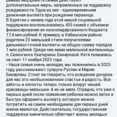
рамках нацпроекта Семья действуют
дополнительные меры, направленные на поддержку
рождаемости. Одна из них - единовременная
денежная выплата при рождении первенца.
В Бурятии с начала года этой мерой социальной
поддержки воспользовались 435 семей с объемом
финансирования из консолидированного бюджета
17,4 млн рублей. К примеру, в Кабанском районе
родители 25 малышей стали получателями
дальневосточной выплаты на общую сумму порядка
1 млн рублей. Среди них мама маленькой жительницы
п. Селенгинск Екатерины Бакировой. Катя появилась
на свет 11 ноября 2025 года.
- Наша семья очень молодая, мы поженились в 2025
году, рассказывают супруги Руслан и Мария
Бакировы. Стоит ли говорить, что рождение дочурки
для нас это необыкновенное счастье и радость. Все
заботы и хлопоты теперь только вокруг нашей
красавицы-малышки. А их не мало. Отрадно, что уже с
первых дней после появления ребенка можно легко и
быстро оформить выплату, которую можно
потратить на самое необходимое для первых дней
жизни малютки. Действительно, государственная
поддержка значительно облегчает жизнь молодых