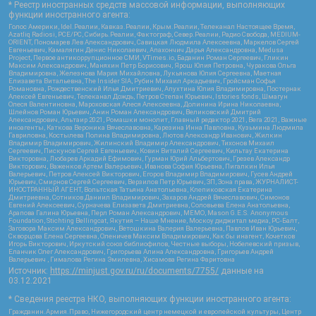
* Реестр иностранных средств массовой информации, выполняющих
функции иностранного агента:
Голос Америки, Idel.Реалии, Кавказ.Реалии, Крым.Реалии, Телеканал Настоящее Время,
Azatliq Radiosi, PCE/PC, Сибирь.Реалии, Фактограф, Север.Реалии, Радио Свобода, MEDIUM-
ORIENT, Пономарев Лев Александрович, Савицкая Людмила Алексеевна, Маркелов Сергей
Евгеньевич, Камалягин Денис Николаевич, Апахончич Дарья Александровна, Medusa
Project, Первое антикоррупционное СМИ, VTimes.io, Баданин Роман Сергеевич, Гликин
Максим Александрович, Маняхин Петр Борисович, Ярош Юлия Петровна, Чуракова Ольга
Владимировна, Железнова Мария Михайловна, Лукьянова Юлия Сергеевна, Маетная
Елизавета Витальевна, The Insider SIA, Рубин Михаил Аркадьевич, Гройсман Софья
Романовна, Рождественский Илья Дмитриевич, Апухтина Юлия Владимировна, Постернак
Алексей Евгеньевич, Телеканал Дождь, Петров Степан Юрьевич, Istories fonds, Шмагун
Олеся Валентиновна, Мароховская Алеся Алексеевна, Долинина Ирина Николаевна,
Шлейнов Роман Юрьевич, Анин Роман Александрович, Великовский Дмитрий
Александрович, Альтаир 2021, Ромашки монолит, Главный редактор 2021, Вега 2021, Важные
иноагенты, Каткова Вероника Вячеславовна, Карезина Инна Павловна, Кузьмина Людмила
Гавриловна, Костылева Полина Владимировна, Лютов Александр Иванович, Жилкин
Владимир Владимирович, Жилинский Владимир Александрович, Тихонов Михаил
Сергеевич, Пискунов Сергей Евгеньевич, Ковин Виталий Сергеевич, Кильтау Екатерина
Викторовна, Любарев Аркадий Ефимович, Гурман Юрий Альбертович, Грезев Александр
Викторович, Важенков Артем Валерьевич, Иванова София Юрьевна, Пигалкин Илья
Валерьевич, Петров Алексей Викторович, Егоров Владимир Владимирович, Гусев Андрей
Юрьевич, Смирнов Сергей Сергеевич, Верзилов Петр Юрьевич, ЗП, Зона права, ЖУРНАЛИСТ-
ИНОСТРАННЫЙ АГЕНТ, Вольтская Татьяна Анатольевна, Клепиковская Екатерина
Дмитриевна, Сотников Даниил Владимирович, Захаров Андрей Вячеславович, Симонов
Евгений Алексеевич, Сурначева Елизавета Дмитриевна, Соловьева Елена Анатольевна,
Арапова Галина Юрьевна, Перл Роман Александрович, МЕМО, Mason G.E.S. Anonymous
Foundation, Stichting Bellingcat, Якутия – Наше Мнение, Москоу диджитал медиа, РС-Балт,
Заговора Максим Александрович, Ветошкина Валерия Валерьевна, Павлов Иван Юрьевич,
Скворцова Елена Сергеевна, Оленичев Максим Владимирович, Как бы инагент, Кочетков
Игорь Викторович, Иркутский союз библиофилов, Честные выборы, Нобелевский призыв,
Еланчик Олег Александрович, Григорьева Алина Александровна, Григорьев Андрей
Валерьевич , Гималова Регина Эмилевна, Хисамова Регина Фаритовна
Источник:
https://minjust.gov.ru/ru/documents/7755/
данные на
03.12.2021
* Сведения реестра НКО, выполняющих функции иностранного агента:
Гражданин.Армия.Право, Нижегородский центр немецкой и европейской культуры, Центр