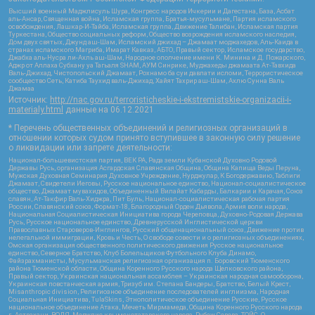
Высший военный Маджлисуль Шура, Конгресс народов Ичкерии и Дагестана, База, Асбат
аль-Ансар, Священная война, Исламская группа, Братья-мусульмане, Партия исламского
освобождения, Лашкар-И-Тайба, Исламская группа, Движение Талибан, Исламская партия
Туркестана, Общество социальных реформ, Общество возрождения исламского наследия,
Дом двух святых, Джунд аш-Шам, Исламский джихад – Джамаат моджахедов, Аль-Каида в
странах исламского Магриба, Имарат Кавказ, АБТО, Правый сектор, Исламское государство,
Джабха аль-Нусра ли-Ахль аш-Шам, Народное ополчение имени К. Минина и Д. Пожарского,
Аджр от Аллаха Субхану уа Тагьаля SHAM, АУМ Синрике, Муджахеды джамаата Ат-Тавхида
Валь-Джихад, Чистопольский Джамаат, Рохнамо ба суи давлати исломи, Террористическое
сообщество Сеть, Катиба Таухид валь-Джихад, Хайят Тахрир аш-Шам, Ахлю Сунна Валь
Джамаа
Источник:
http://nac.gov.ru/terroristicheskie-i-ekstremistskie-organizacii-i-
materialy.html
данные на
06.12.2021
* Перечень общественных объединений и религиозных организаций в
отношении которых судом принято вступившее в законную силу решение
о ликвидации или запрете деятельности:
Национал-большевистская партия, ВЕК РА, Рада земли Кубанской Духовно Родовой
Державы Русь, организация Асгардская Славянская Община, Община Капища Веды Перуна,
Мужская Духовная Семинария Духовное Учреждение, Нурджулар, К Богодержавию, Таблиги
Джамаат, Свидетели Иеговы, Русское национальное единство, Национал-социалистическое
общество, Джамаат мувахидов, Объединенный Вилайат Кабарды, Балкарии и Карачая, Союз
славян, Ат-Такфир Валь-Хиджра, Пит Буль, Национал-социалистическая рабочая партия
России, Славянский союз, Формат-18, Благородный Орден Дьявола, Армия воли народа,
Национальная Социалистическая Инициатива города Череповца, Духовно-Родовая Держава
Русь, Русское национальное единство, Древнерусской Инглистической церкви
Православных Староверов-Инглингов, Русский общенациональный союз, Движение против
нелегальной иммиграции, Кровь и Честь, О свободе совести и о религиозных объединениях,
Омская организация общественного политического движения Русское национальное
единство, Северное Братство, Клуб Болельщиков Футбольного Клуба Динамо,
Файзрахманисты, Мусульманская религиозная организация п. Боровский Тюменского
района Тюменской области, Община Коренного Русского народа Щелковского района,
Правый сектор, Украинская национальная ассамблея – Украинская народная самооборона,
Украинская повстанческая армия, Тризуб им. Степана Бандеры, Братство, Белый Крест,
Misanthropic division, Религиозное объединение последователей инглиизма, Народная
Социальная Инициатива, TulaSkins, Этнополитическое объединение Русские, Русское
национальное объединение Атака, Мечеть Мирмамеда, Община Коренного Русского народа
г. Астрахани, ВОЛЯ, Меджлис крымскотатарского народа, Рубеж Севера, ТОЙС, О