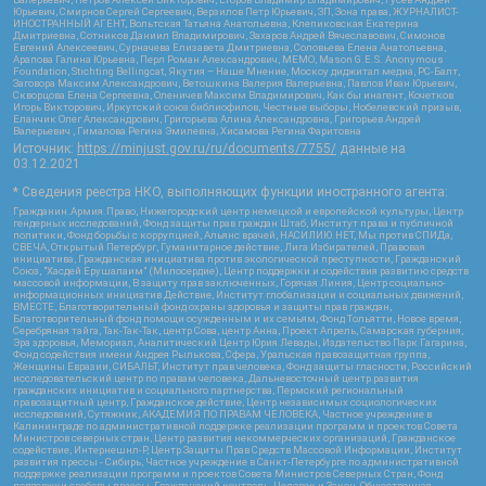
Юрьевич, Смирнов Сергей Сергеевич, Верзилов Петр Юрьевич, ЗП, Зона права, ЖУРНАЛИСТ-
ИНОСТРАННЫЙ АГЕНТ, Вольтская Татьяна Анатольевна, Клепиковская Екатерина
Дмитриевна, Сотников Даниил Владимирович, Захаров Андрей Вячеславович, Симонов
Евгений Алексеевич, Сурначева Елизавета Дмитриевна, Соловьева Елена Анатольевна,
Арапова Галина Юрьевна, Перл Роман Александрович, МЕМО, Mason G.E.S. Anonymous
Foundation, Stichting Bellingcat, Якутия – Наше Мнение, Москоу диджитал медиа, РС-Балт,
Заговора Максим Александрович, Ветошкина Валерия Валерьевна, Павлов Иван Юрьевич,
Скворцова Елена Сергеевна, Оленичев Максим Владимирович, Как бы инагент, Кочетков
Игорь Викторович, Иркутский союз библиофилов, Честные выборы, Нобелевский призыв,
Еланчик Олег Александрович, Григорьева Алина Александровна, Григорьев Андрей
Валерьевич , Гималова Регина Эмилевна, Хисамова Регина Фаритовна
Источник:
https://minjust.gov.ru/ru/documents/7755/
данные на
03.12.2021
* Сведения реестра НКО, выполняющих функции иностранного агента:
Гражданин.Армия.Право, Нижегородский центр немецкой и европейской культуры, Центр
гендерных исследований, Фонд защиты прав граждан Штаб, Институт права и публичной
политики, Фонд борьбы с коррупцией, Альянс врачей, НАСИЛИЮ.НЕТ, Мы против СПИДа,
СВЕЧА, Открытый Петербург, Гуманитарное действие, Лига Избирателей, Правовая
инициатива, Гражданская инициатива против экологической преступности, Гражданский
Союз, "Хасдей Ерушалаим" (Милосердие), Центр поддержки и содействия развитию средств
массовой информации, В защиту прав заключенных, Горячая Линия, Центр социально-
информационных инициатив Действие, Институт глобализации и социальных движений,
ВМЕСТЕ, Благотворительный фонд охраны здоровья и защиты прав граждан,
Благотворительный фонд помощи осужденным и их семьям, Фонд Тольятти, Новое время,
Серебряная тайга, Так-Так-Так, центр Сова, центр Анна, Проект Апрель, Самарская губерния,
Эра здоровья, Мемориал, Аналитический Центр Юрия Левады, Издательство Парк Гагарина,
Фонд содействия имени Андрея Рылькова, Сфера, Уральская правозащитная группа,
Женщины Евразии, СИБАЛЬТ, Институт прав человека, Фонд защиты гласности, Российский
исследовательский центр по правам человека, Дальневосточный центр развития
гражданских инициатив и социального партнерства, Пермский региональный
правозащитный центр, Гражданское действие, Центр независимых социологических
исследований, Сутяжник, АКАДЕМИЯ ПО ПРАВАМ ЧЕЛОВЕКА, Частное учреждение в
Калининграде по административной поддержке реализации программ и проектов Совета
Министров северных стран, Центр развития некоммерческих организаций, Гражданское
содействие, Интернешнл-Р, Центр Защиты Прав Средств Массовой Информации, Институт
развития прессы - Сибирь, Частное учреждение в Санкт-Петербурге по административной
поддержке реализации программ и проектов Совета Министров Северных Стран, Фонд
поддержки свободы прессы, Гражданский контроль, Человек и Закон, Общественная