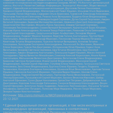
комиссия по сохранению наследия академика Сахарова, МЕМО. РУ, Институт региональной
прессы, Институт Развития Свободы Информации, Экозащита!-Женсовет, Общественный
вердикт, Евразийская антимонопольная ассоциация, Дзугкоева Регина Николаевна,
Кривенко Сергей Владимирович, Милославский Павел Юрьевич, Шнырова Ольга Вадимовна,
Чанышева Лилия Айратовна, Сидорович Ольга Борисовна, Туровский Александр Алексеевич,
Васильева Анастасия Евгеньевна, Ривина Анна Валерьевна, Бурдина Юлия Владимировна,
Бойко Анатолий Николаевич, Пивоваров Андрей Сергеевич, Дугин Сергей Георгиевич, Аверин
Виталий Евгеньевич, Барахоев Магомед Бекханович, Шевченко Дмитрий Александрович,
Шарипков Олег Викторович, Мошель Ирина Ароновна, Шведов Григорий Сергеевич,
Пономарев Лев Александрович, Созаев Валерий Валерьевич, Каргалицкий Борис Юльевич,
Исакова Ирина Александровна, Исламов Тимур Рифгатович, Романова Ольга Евгеньевна,
Щаров Сергей Алексадрович, Цирульников Борис Альбертович, Халидова Марина
Владимировна, Людевиг Марина Зариевна, Федотова Галина Анатольевна, Паутов Юрий
Анатольевич, Верховский Александр Маркович, Пислакова-Паркер Марина Петровна,
Кочеткова Татьяна Владимировна, Чуркина Наталья Валерьевна, Акимова Татьяна
Николаевна, Золотарева Екатерина Александровна, Рачинский Ян Збигневич, Жемкова
Елена Борисовна, Гудков Лев Дмитриевич, Илларионова Юлия Юрьевна, Саранг Анна
Васильевна, Захарова Светлана Сергеевна, Щур Татьяна Михайловна, Щур Николай
Алексеевич, Аверин Владимир Анатольевич, Блинушов Андрей Юрьевич, Мосин Алексей
Геннадьевич, Гефтер Валентин Михайлович, Симонов Алексей Кириллович, Флиге Ирина
Анатольевна, Мельникова Валентина Дмитриевна, Вититинова Елена Владимировна,
Баженова Светлана Куприяновна, Исаев Сергей Владимирович, Максимов Сергей
Владимирович, Беляев Сергей Иванович, Голубева Елена Николаевна, Ганнушкина Светлана
Алексеевна, Закс Елена Владимировна, Буртина Елена Юрьевна, Гендель Людмила
Залмановна, Кокорина Екатерина Алексеевна, Шуманов Илья Вячеславович, Арапова Галина
Юрьевна, Свечников Анатолий Мариевич, Прохоров Вадим Юрьевич, Шахова Елена
Владимировна, Подузов Сергей Васильевич, Протасова Ирина Вячеславовна, Литинский
Леонид Борисович, Лукашевский Сергей Маркович, Бахмин Вячеслав Иванович, Шабад
Анатолий Ефимович, Сухих Дарья Николаевна, Орлов Олег Петрович, Добровольская Анна
Дмитриевна, Королева Александра Евгеньевна, Смирнов Владимир Александрович, Вицин
Сергей Ефимович, Золотухин Борис Андреевич, Левинсон Лев Семенович, Локшина Татьяна
Иосифовна, Орлов Олег Петрович, Полякова Мара Федоровна, Резник Генри Маркович,
Захаров Герман Константинович
Источник:
http://unro.minjust.ru/NKOForeignAgent.aspx
данные на
23.12.2021
* Единый федеральный список организаций, в том числе иностранных и
международных организаций, признанных в соответствии с
законодательством Российской Федерации террористическими: