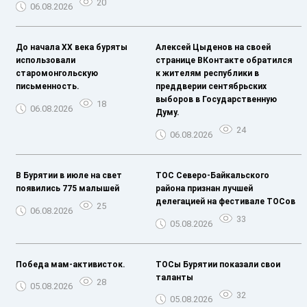
20
06.08.2026
До начала XX века буряты
Алексей Цыденов на своей
использовали
странице ВКонтакте обратился
старомонгольскую
к жителям республики в
письменность.
преддверии сентябрьских
выборов в Государственную
18
06.08.2026
Думу.
24
06.08.2026
В Бурятии в июле на свет
ТОС Северо-Байкальского
появились 775 малышей
района признан лучшей
делегацией на фестивале ТОСов
25
06.08.2026
33
05.08.2026
Победа мам-активисток.
ТОСы Бурятии показали свои
таланты
28
05.08.2026
32
05.08.2026