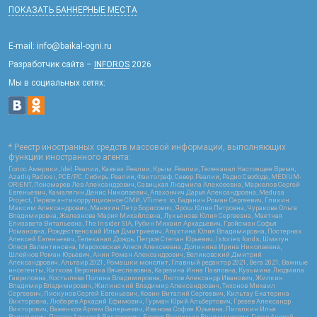
ПОКАЗАТЬ БАННЕРНЫЕ МЕСТА
E-mail: info@baikal-ogni.ru
Разработчик сайта –
INFOROS
2026
Мы в социальных сетях:
* Реестр иностранных средств массовой информации, выполняющих
функции иностранного агента:
Голос Америки, Idel.Реалии, Кавказ.Реалии, Крым.Реалии, Телеканал Настоящее Время,
Azatliq Radiosi, PCE/PC, Сибирь.Реалии, Фактограф, Север.Реалии, Радио Свобода, MEDIUM-
ORIENT, Пономарев Лев Александрович, Савицкая Людмила Алексеевна, Маркелов Сергей
Евгеньевич, Камалягин Денис Николаевич, Апахончич Дарья Александровна, Medusa
Project, Первое антикоррупционное СМИ, VTimes.io, Баданин Роман Сергеевич, Гликин
Максим Александрович, Маняхин Петр Борисович, Ярош Юлия Петровна, Чуракова Ольга
Владимировна, Железнова Мария Михайловна, Лукьянова Юлия Сергеевна, Маетная
Елизавета Витальевна, The Insider SIA, Рубин Михаил Аркадьевич, Гройсман Софья
Романовна, Рождественский Илья Дмитриевич, Апухтина Юлия Владимировна, Постернак
Алексей Евгеньевич, Телеканал Дождь, Петров Степан Юрьевич, Istories fonds, Шмагун
Олеся Валентиновна, Мароховская Алеся Алексеевна, Долинина Ирина Николаевна,
Шлейнов Роман Юрьевич, Анин Роман Александрович, Великовский Дмитрий
Александрович, Альтаир 2021, Ромашки монолит, Главный редактор 2021, Вега 2021, Важные
иноагенты, Каткова Вероника Вячеславовна, Карезина Инна Павловна, Кузьмина Людмила
Гавриловна, Костылева Полина Владимировна, Лютов Александр Иванович, Жилкин
Владимир Владимирович, Жилинский Владимир Александрович, Тихонов Михаил
Сергеевич, Пискунов Сергей Евгеньевич, Ковин Виталий Сергеевич, Кильтау Екатерина
Викторовна, Любарев Аркадий Ефимович, Гурман Юрий Альбертович, Грезев Александр
Викторович, Важенков Артем Валерьевич, Иванова София Юрьевна, Пигалкин Илья
Валерьевич, Петров Алексей Викторович, Егоров Владимир Владимирович, Гусев Андрей